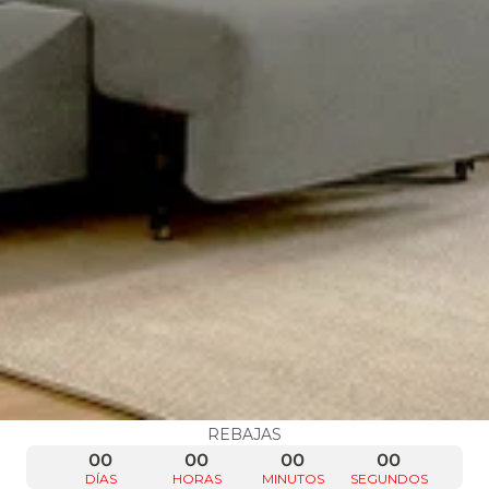
REBAJAS
00
00
00
00
DÍAS
HORAS
MINUTOS
SEGUNDOS