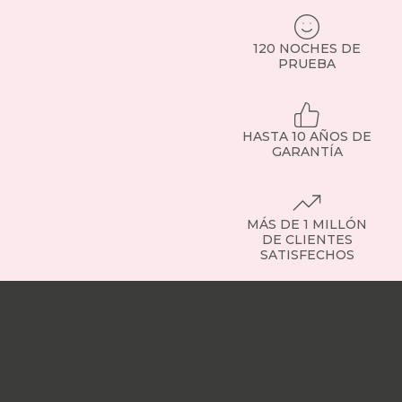
120 NOCHES DE
PRUEBA
HASTA 10 AÑOS DE
GARANTÍA
MÁS DE 1 MILLÓN
DE CLIENTES
SATISFECHOS
Nuestras
tiendas
Sobre
nosotros
Trabaja
con
nosotros
Responsabilidad
social
Nuestros
influencers
Vídeo