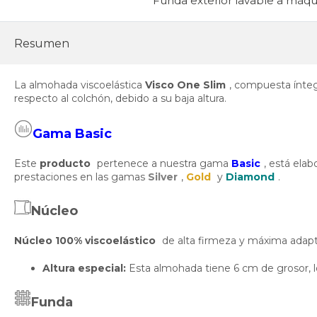
Funda exterior lavable a máqu
Resumen
La almohada viscoelástica
Visco One Slim
, compuesta ínteg
respecto al colchón, debido a su baja altura.
Gama Basic
Este
producto
pertenece a nuestra gama
Basic
, está ela
prestaciones en las gamas
Silver
,
Gold
y
Diamond
.
Núcleo
Núcleo 100% viscoelástico
de alta firmeza y máxima adapta
Altura especial:
Esta almohada tiene 6 cm de grosor, lo
Funda