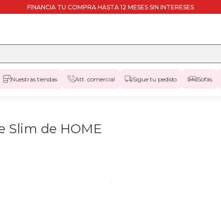
FINANCIA TU COMPRA HASTA 12 MESES SIN INTERESES
Nuestras tiendas
Att. comercial
Sigue tu pedido
Sofás
ne Slim de HOME