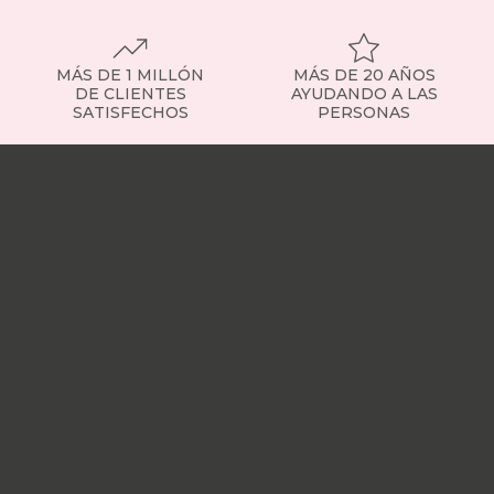
MÁS DE 1 MILLÓN
MÁS DE 20 AÑOS
DE CLIENTES
AYUDANDO A LAS
SATISFECHOS
PERSONAS
Nuestras
tiendas
Sobre
nosotros
Trabaja
con
nosotros
Responsabilidad
social
Nuestros
influencers
Vídeo
opiniones
Apariciones
en
medios
Buscados
frecuentemente
Mi
cuenta
Formas
de
pago
¿Dónde
esta
mi
pedido?