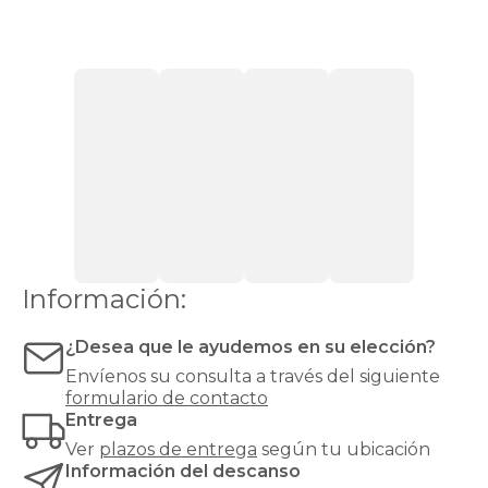
con
apertura
lateral
Canapés
con
cajones
Canapés
con
zapatero
Canapés
Top
Ventas
Todos
los
canapés
Información:
¿Desea que le ayudemos en su elección?
Envíenos su consulta a través del siguiente
formulario de contacto
Entrega
Ver
plazos de entrega
según tu ubicación
Información del descanso