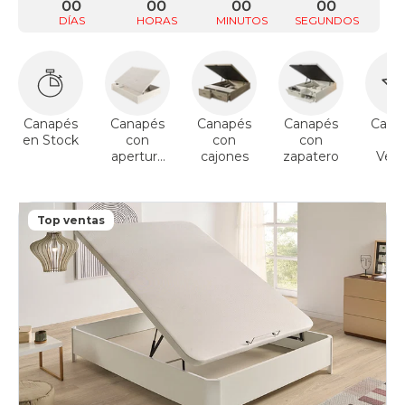
00
00
00
00
DÍAS
HORAS
MINUTOS
SEGUNDOS
Canapés
Canapés
Canapés
Canapés
Cana
en Stock
con
con
con
To
apertura
cajones
zapatero
Vent
lateral
Top ventas