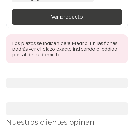
Ver producto
Los plazos se indican para Madrid. En las fichas
podrás ver el plazo exacto indicando el código
postal de tu domicilio.
Más
información
acerca
de
BLACK
DAYS
canapés
Canapés
Nuestros clientes opinan
en
Stock
Canapés