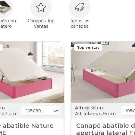
pés con
Canapés Top
Todos los
patero
Ventas
canapés
Top ventas
cm
Altura:
36 cm
:
27 cm
Alt. interior:
26 cm
 abatible Nature
Canapé abatible 
ME
apertura lateral T