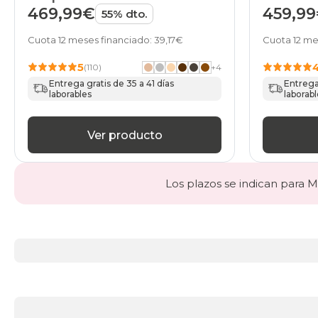
469,99€
459,9
55% dto.
Cuota 12 meses financiado: 39,17€
Cuota 12 me
5
(110)
+
4
Entrega gratis de 35 a 41 días
Entrega 
laborables
laborabl
Ver producto
Los plazos se indican para Ma
Más
información
acerca
de
BLACK
DAYS