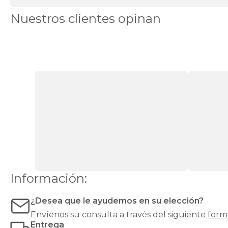
canapés
Canapés
Nuestros clientes opinan
en
Stock
Canapés
con
apertura
lateral
Canapés
con
cajones
Canapés
con
zapatero
Canapés
Top
Ventas
Todos
los
canapés
Información:
¿Desea que le ayudemos en su elección?
Envíenos su consulta a través del siguiente
form
Entrega