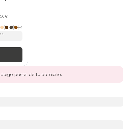
7,50€
+
4
as
código postal de tu domicilio.