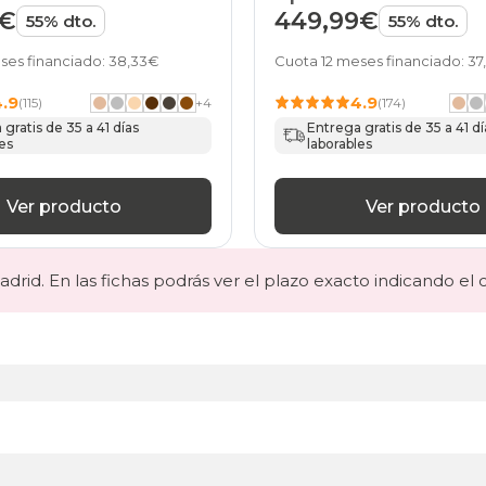
de HOME
9€
449,99€
55% dto.
55% dto.
ses financiado: 38,33€
Cuota 12 meses financiado: 3
4.9
4.9
(115)
+
4
(174)
gratis de 35 a 41 días
Entrega gratis de 35 a 41 dí
es
laborables
Ver producto
Ver producto
drid. En las fichas podrás ver el plazo exacto indicando el 