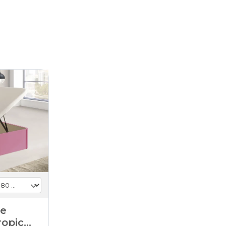
de
ropic