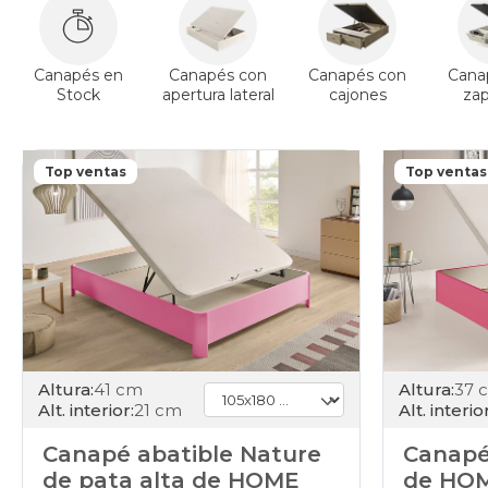
Canapés en
Canapés con
Canapés con
Cana
Stock
apertura lateral
cajones
za
Top ventas
Top ventas
Altura:
41 cm
Altura:
37 
Alt. interior:
21 cm
Alt. interior
Canapé abatible Nature
Canapé
de pata alta de HOME
de HO