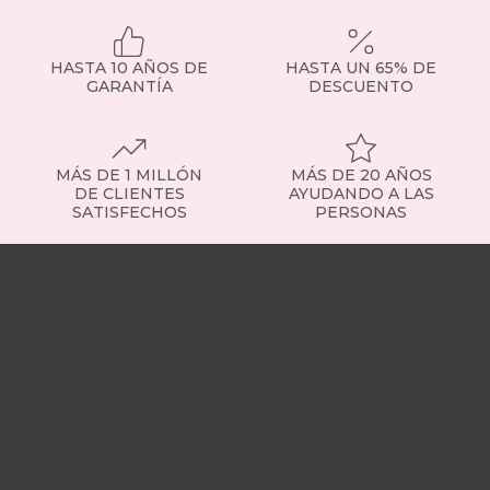
HASTA 10 AÑOS DE
HASTA UN 65% DE
GARANTÍA
DESCUENTO
MÁS DE 1 MILLÓN
MÁS DE 20 AÑOS
DE CLIENTES
AYUDANDO A LAS
SATISFECHOS
PERSONAS
Nuestras
tiendas
Sobre
nosotros
Trabaja
con
nosotros
Responsabilidad
social
Nuestros
influencers
Vídeo
opiniones
Apariciones
en
medios
Buscados
frecuentemente
Mi
cuenta
Formas