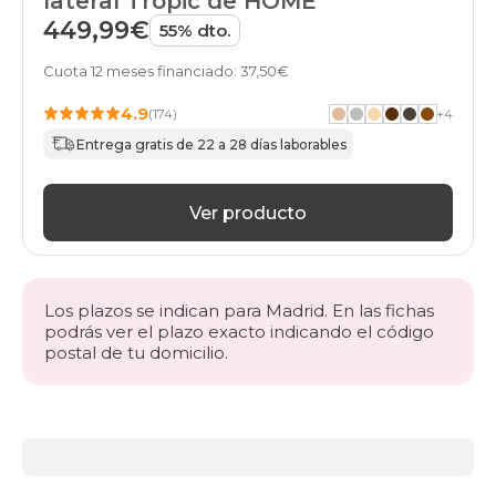
lateral Tropic de HOME
449,99€
55% dto.
Cuota 12 meses financiado: 37,50€
4.9
(174)
+
4
Entrega gratis de 22 a 28 días laborables
Ver producto
Los plazos se indican para Madrid. En las fichas
podrás ver el plazo exacto indicando el código
postal de tu domicilio.
Más
información
acerca