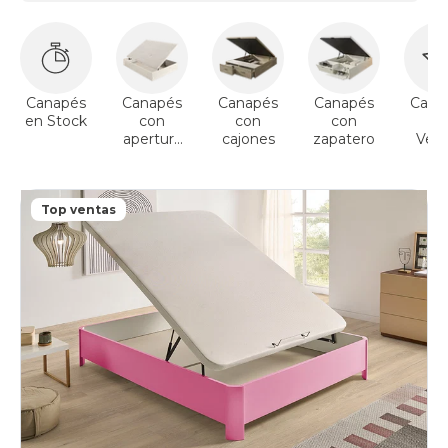
Canapés
Canapés
Canapés
Canapés
Cana
en Stock
con
con
con
To
apertura
cajones
zapatero
Vent
lateral
Top ventas