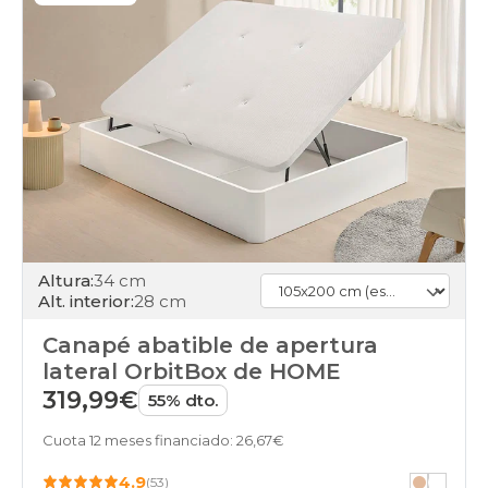
abatibles
105x200cm
gama-
gold
black-
days
canapes-
abatibles
105x200cm
gama-
diamond
black-
days
Altura:
34 cm
canapes-
Alt. interior:
28 cm
abatibles
105x200cm
Canapé abatible de apertura
baratos
black-
lateral OrbitBox de HOME
days
319,99€
55% dto.
canapes-
abatibles
Cuota 12 meses financiado: 26,67€
105x200cm
buenos
4.9
(53)