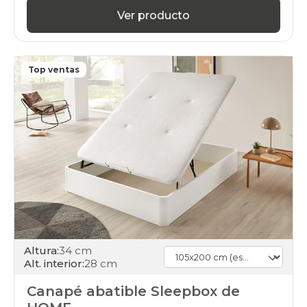
canapes-
Ver producto
abatibles
105x200cm
blanco
black-
Top ventas
days
canapes-
abatibles
105x200cm
21
black-
days
canapes-
abatibles
105x200cm
24
black-
days
canapes-
Altura:
34 cm
abatibles
Alt. interior:
28 cm
105x200cm
26
Canapé abatible Sleepbox de
black-
days