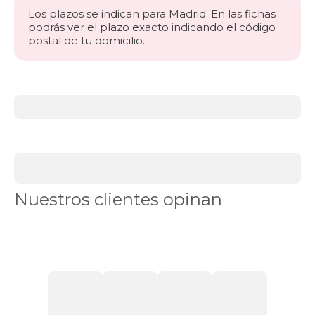
Los plazos se indican para Madrid. En las fichas
podrás ver el plazo exacto indicando el código
postal de tu domicilio.
Más
información
acerca
de
BLACK
DAYS
canapés
Canapés
Nuestros clientes opinan
en
Stock
Canapés
con
apertura
lateral
Canapés
con
cajones
Canapés
con