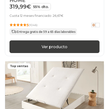
HOME
canapes-
319,99€
55% dto.
abatibles
105x200cm
Cuota 12 meses financiado: 26,67€
27
black-
5
(1046)
days
canapes-
Entrega gratis de 59 a 65 días laborables
abatibles
105x200cm
28
Ver producto
black-
days
canapes-
abatibles
Top ventas
105x200cm
stock
black-
days
canapes-
abatibles
105x200cm
top-
ventas