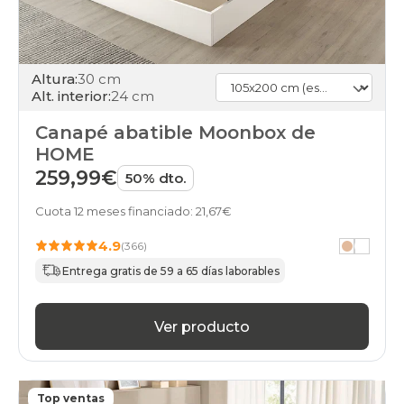
black-
days
canapes-
abatibles
105x200cm
Altura:
30 cm
home
Alt. interior:
24 cm
black-
days
Canapé abatible Moonbox de
canapes-
HOME
abatibles
259,99€
105x200cm
50% dto.
gama-
basic-
Cuota 12 meses financiado: 21,67€
plus
black-
4.9
(366)
days
Entrega gratis de 59 a 65 días laborables
canapes-
abatibles
105x200cm
Ver producto
gama-
silver
black-
days
canapes-
Top ventas