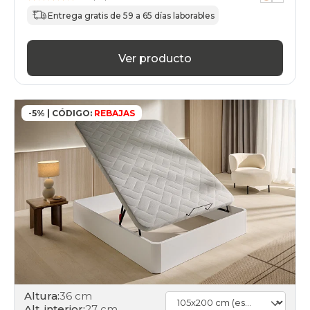
black-
days
Entrega gratis de 59 a 65 días laborables
canapes-
abatibles
105x200cm
Ver producto
calidad-
precio
black-
days
-5% | CÓDIGO:
REBAJAS
canapes-
abatibles
105x200cm
en-
oferta
black-
days
canapes-
abatibles
105x200cm
financiados
black-
days
canapes-
Altura:
36 cm
abatibles
Alt. interior:
27 cm