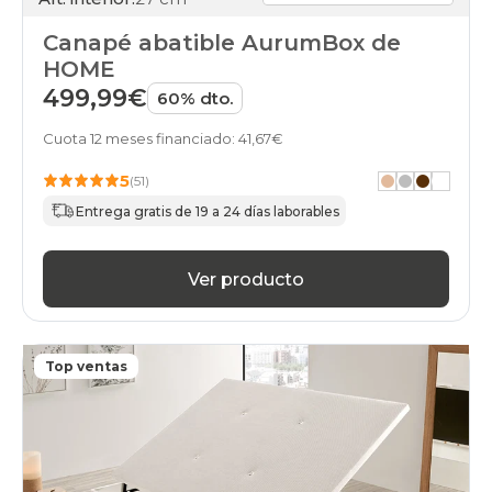
105x200cm
gama-
Canapé abatible AurumBox de
alta
HOME
black-
499,99€
days
60% dto.
canapes-
abatibles
Cuota 12 meses financiado: 41,67€
105x200cm
online
5
(51)
Entrega gratis de 19 a 24 días laborables
Ver producto
Top ventas