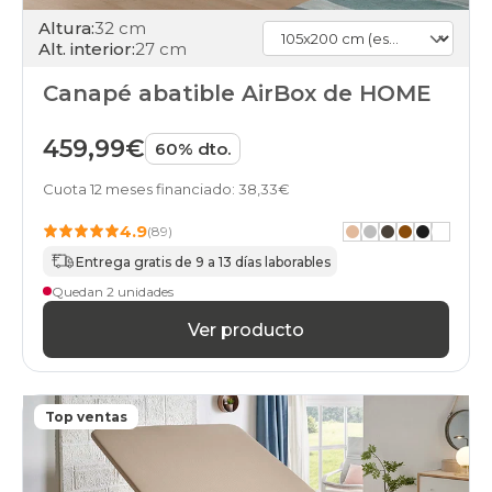
105x200cm
Altura:
32 cm
gris-
Alt. interior:
27 cm
claro
black-
Canapé abatible AirBox de HOME
days
canapes-
abatibles
459,99€
60% dto.
105x200cm
haya
Cuota 12 meses financiado: 38,33€
black-
days
4.9
(89)
canapes-
Entrega gratis de 9 a 13 días laborables
abatibles
105x200cm
Quedan 2 unidades
nogal
black-
Ver producto
days
canapes-
abatibles
105x200cm
Top ventas
wengue
black-
days