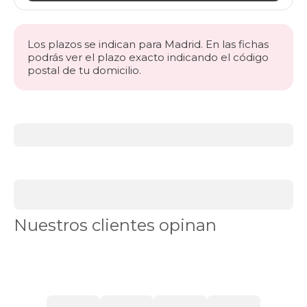
Los plazos se indican para Madrid. En las fichas
podrás ver el plazo exacto indicando el código
postal de tu domicilio.
Más
información
acerca
de
BLACK
DAYS
canapés
Canapés
Nuestros clientes opinan
en
Stock
Canapés
con
apertura
lateral
Canapés
con