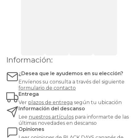
cajones
Canapés
con
zapatero
Canapés
Top
Ventas
Todos
los
canapés
Información:
¿Desea que le ayudemos en su elección?
Envíenos su consulta a través del siguiente
formulario de contacto
Entrega
Ver
plazos de entrega
según tu ubicación
Información del descanso
Lee
nuestros artículos
para informarte de las
últimas novedades en descanso
Opiniones
Leer
opiniones de
BLACK DAYS canapés
de