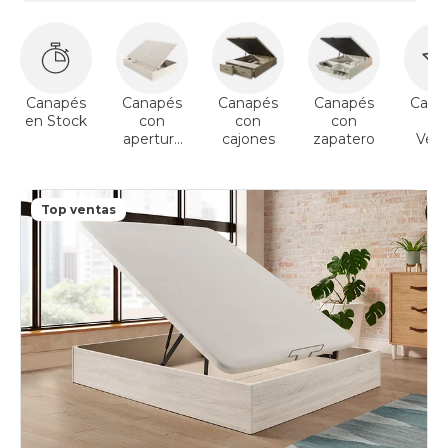
Canapés
Canapés
Canapés
Canapés
Cana
en Stock
con
con
con
To
apertura
cajones
zapatero
Vent
lateral
Top ventas