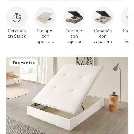
Canapés
Canapés
Canapés
Canapés
Cana
en Stock
con
con
con
To
apertura
cajones
zapatero
Vent
lateral
Top ventas