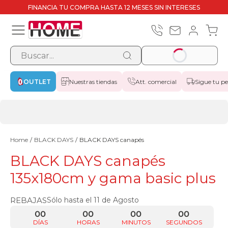
FINANCIA TU COMPRA HASTA 12 MESES SIN INTERESES
REBAJAS
REBAJAS
Sofás
REBAJAS
OUTLET
TOP
Sofás
Sillones
Colchones
Canapés
Somieres
Almohadas
Toppers
Cabeceros
sofás
chaise
VENTAS
abatibles
y
REBAJAS
REBAJAS
REBAJAS
REBAJAS
REBAJAS
REBAJAS
REBAJAS
REBAJAS
Outlet
Outlet
Outlet
Outlet
Sofás
Sofás
Sofás
Sillones
Colchones
Canapés
Somieres
Almohadas
Sofás
Sofás
Sofás
Ver
Sofás
Sofás
Chaise
Sofás
Sofás
Sofás
Sofás
Todos
Sillones
Sillones
Butacas
Sillones
Sillones
Ver
Sillones
Sillones
Sillones
Todos
Colchones
Colchones
Colchones
Colchones
Colchones
Colchones
Colchones
Colchones
Todos
Ver
Canapés
Canapés
Canapés
Canapés
Canapés
Canapés
Todos
Bases
Somieres
Somieres
Somieres
Somieres
Somieres
Somieres
Somieres
Todos
Almohadas
Almohadas
Almohadas
Almohadas
Almohadas
Almohadas
Todas
Toppers
Toppers
Toppers
Toppers
Toppers
Todos
Ver
Cabeceros
Cabeceros
Todos
longue
bases
sofás
sillones
colchones
canapés
de
almohadas
de
cabeceros
sofás
sillones
colchones
somieres
plazas
chaise
cama
Top
Top
Top
y
Top
chaise
cama
plazas
sillones
en
Reacondicionados
longue
relax
modernos
rinconera
Top
los
cama
relax
elevador
cama
sofás
en
Reacondicionados
Top
los
Viscoelásticos
de
en
Reacondicionados
Pikolin
Bultex
de
Top
los
Toppers
en
con
con
con
de
Top
los
tapizadas
fijos
y
y
articulados
Cama
y
y
los
viscoelásticas
de
de
de
en
Top
las
viscoelásticos
de
Pikolin
en
Top
los
Colchones
Top
en
los
Sofás
Sofás
Sofás
Ver
Sofás
Chaise
Sofás
Sofás
Sofás
Sofás
Todos
Sillones
Sillones
Butacas
Sillones
Sillones
Sillones
Todos
Colchones
Colchones
Colchones
Colchones
Colchones
Colchones
Colchones
Todos
Canapés
Canapés
Canapés
Canapés
Canapés
Canapés
Todos
Bases
Somieres
Somieres
Somieres
Somieres
Todos
Almohadas
Almohadas
Almohadas
Almohadas
Almohadas
Almohadas
Todas
Toppers
Toppers
Todos
Cabeceros
Todos
OUTLET
Nuestras tiendas
Att. comercial
Sigue tu p
somieres
toppers
y
Top
longue
Top
Ventas
Ventas
Ventas
bases
Ventas
longue
Stock
cama
Ventas
sofás
power-
Stock
Ventas
sillones
muelles
Stock
látex
Ventas
colchones
Stock
apertura
cajones
zapatero
Pikolin
Ventas
canapés
bases
bases
Nido
bases
bases
somieres
fibra
látex
Pikolin
Stock
Ventas
almohadas
fibra
stock
Ventas
toppers
Ventas
Stock
cabeceros
chaise
cama
plazas
sillones
en
longue
relax
modernos
rinconera
Top
los
cama
relax
elevador
en
Top
los
viscoelásticos
de
en
Pikolin
Bultex
de
Top
los
en
con
con
con
de
Top
los
tapizadas
fijos
y
articulados
y
los
viscoelásticas
de
de
de
en
Top
las
viscoelásticos
de
los
Top
los
y
bases
Ventas
Top
Ventas
Top
lift
ensacados
lateral
en
Reacondicionados
Canguro
Pikolin
Top
y
longue
Stock
cama
Ventas
sofás
power-
Stock
Ventas
sillones
muelles
Stock
látex
Ventas
colchones
Stock
apertura
cajones
zapatero
Pikolin
Ventas
canapés
bases
bases
somieres
fibra
látex
Pikolin
Stock
Ventas
almohadas
fibra
toppers
Ventas
cabeceros
bases
Ventas
Ventas
Stock
Ventas
bases
lift
ensacados
lateral
en
Top
y
Stock
Ventas
bases
Home
/
BLACK DAYS
/
BLACK DAYS canapés
BLACK DAYS canapés
135x180cm y gama basic plus
REBAJAS
Sólo hasta el 11 de Agosto
00
00
00
00
DÍAS
HORAS
MINUTOS
SEGUNDOS