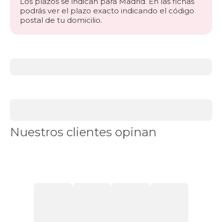
Los plazos se indican para Madrid. En las fichas
podrás ver el plazo exacto indicando el código
postal de tu domicilio.
Más
información
acerca
de
BLACK
DAYS
canapés
Canapés
Nuestros clientes opinan
en
Stock
Canapés
con
apertura
lateral
Canapés
con
cajones
Canapés
con
zapatero
Canapés