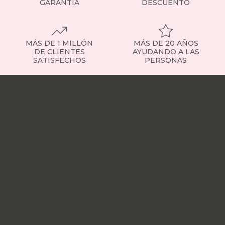
GARANTÍA
DESCUENTO
MÁS DE 1 MILLÓN
MÁS DE 20 AÑOS
DE CLIENTES
AYUDANDO A LAS
SATISFECHOS
PERSONAS
Nuestras
tiendas
Sobre
nosotros
Trabaja
con
nosotros
Responsabilidad
social
Nuestros
influencers
Vídeo
opiniones
Apariciones
en
medios
Buscados
frecuentemente
Mi
cuenta
Formas
de
pago
¿Dónde
esta
mi