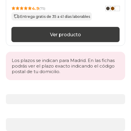
4.9
(75)
Entrega gratis de 35 a 41 días laborables
Ver producto
Los plazos se indican para Madrid. En las fichas
podrás ver el plazo exacto indicando el código
postal de tu domicilio.
Más
información
acerca
de
BLACK
DAYS
canapés