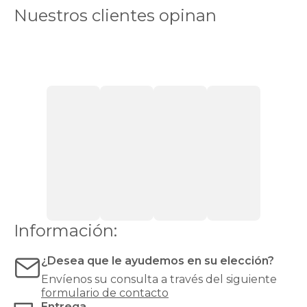
Canapés
Nuestros clientes opinan
en
Stock
Canapés
con
apertura
lateral
Canapés
con
cajones
Canapés
con
zapatero
Canapés
Top
Ventas
Todos
los
canapés
Información:
¿Desea que le ayudemos en su elección?
Envíenos su consulta a través del siguiente
formulario de contacto
Entrega