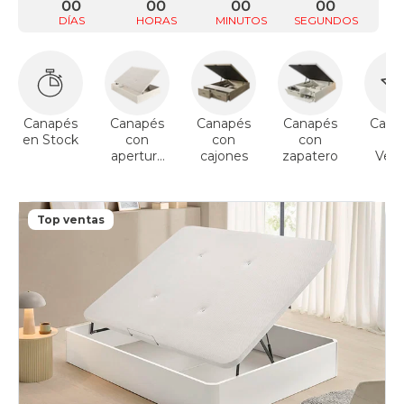
00
00
00
00
DÍAS
HORAS
MINUTOS
SEGUNDOS
Canapés
Canapés
Canapés
Canapés
Cana
en Stock
con
con
con
To
apertura
cajones
zapatero
Vent
lateral
Top ventas