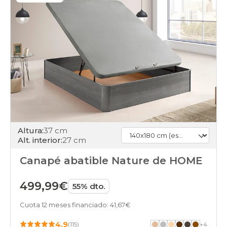
days
canapes-
abatibles
140x180cmespecial
calidad-
precio
black-
days
canapes-
abatibles
140x180cmespecial
en-
oferta
Altura:
37 cm
black-
Alt. interior:
27 cm
days
canapes-
Canapé abatible Nature de HOME
abatibles
140x180cmespecial
financiados
499,99€
55% dto.
black-
days
Cuota 12 meses financiado: 41,67€
canapes-
abatibles
4.9
(115)
+
4