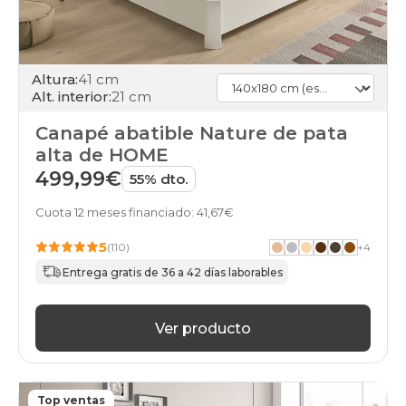
140x180cmespecial
gama-
silver
black-
days
Altura:
41 cm
canapes-
Alt. interior:
21 cm
abatibles
140x180cmespecial
Canapé abatible Nature de pata
gama-
alta de HOME
gold
499,99€
black-
55% dto.
days
canapes-
Cuota 12 meses financiado: 41,67€
abatibles
140x180cmespecial
5
(110)
+
4
gama-
Entrega gratis de 36 a 42 días laborables
diamond
black-
days
Ver producto
canapes-
abatibles
140x180cmespecial
buenos
black-
Top ventas