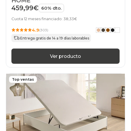
HOME
canapes-
459,99€
60% dto.
abatibles
140x180cmespecial
Cuota 12 meses financiado: 38,33€
top-
ventas
4.9
(303)
black-
days
Entrega gratis de 14 a 19 días laborables
canapes-
abatibles
140x180cmespecial
Ver producto
home
black-
days
canapes-
Top ventas
abatibles
140x180cmespecial
gama-
basic-
plus
black-
days
canapes-
abatibles