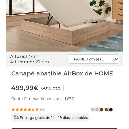
canapes-
abatibles
140x180cmespecial
marron
black-
days
canapes-
abatibles
140x180cmespecial
verde
black-
Altura:
32 cm
days
Alt. interior:
27 cm
canapes-
abatibles
Canapé abatible AirBox de HOME
140x180cmespecial
negro
499,99€
black-
60% dto.
days
canapes-
Cuota 12 meses financiado: 41,67€
abatibles
4.9
140x180cmespecial
(89)
rosa
Entrega gratis de 14 a 19 días laborables
black-
days