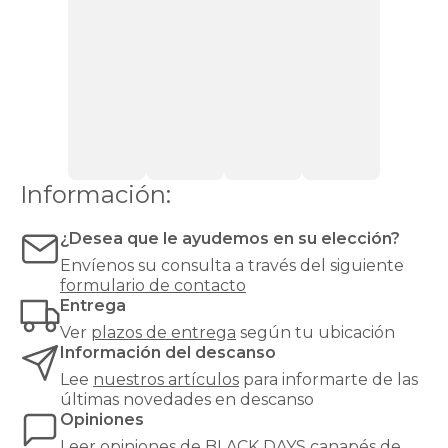
cajones
Canapés
con
zapatero
Canapés
Top
Ventas
Todos
los
canapés
Información:
¿Desea que le ayudemos en su elección?
Envíenos su consulta a través del siguiente
formulario de contacto
Entrega
Ver
plazos de entrega
según tu ubicación
Información del descanso
Lee
nuestros artículos
para informarte de las
últimas novedades en descanso
Opiniones
Leer
opiniones de
BLACK DAYS canapés
de