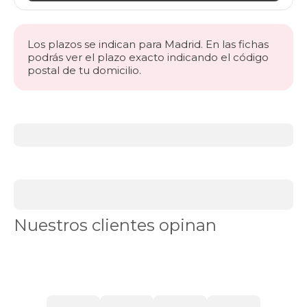
Los plazos se indican para Madrid. En las fichas
podrás ver el plazo exacto indicando el código
postal de tu domicilio.
Más
información
acerca
de
BLACK
DAYS
canapés
Canapés
Nuestros clientes opinan
en
Stock
Canapés
con
apertura
lateral
Canapés
con