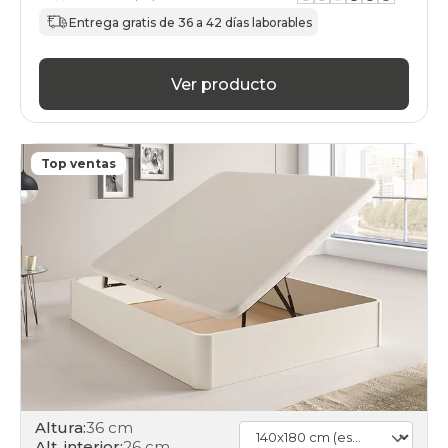
140x180cmespecial
gama-
Entrega gratis de 36 a 42 días laborables
alta
black-
days
Ver producto
canapes-
abatibles
140x180cmespecial
online
Top ventas
Altura:
36 cm
Alt. interior:
26 cm