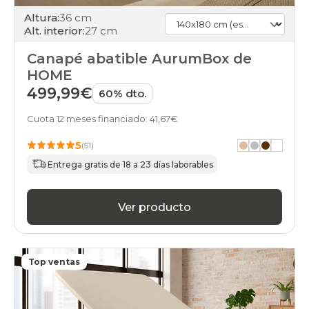
140x180cmespecial
Altura:
36 cm
gris-
Alt. interior:
27 cm
claro
black-
Canapé abatible AurumBox de
days
HOME
canapes-
abatibles
499,99€
60% dto.
140x180cmespecial
haya
Cuota 12 meses financiado: 41,67€
black-
days
5
(51)
canapes-
Entrega gratis de 18 a 23 días laborables
abatibles
140x180cmespecial
nogal
black-
Ver producto
days
canapes-
abatibles
140x180cmespecial
Top ventas
wengue
black-
days