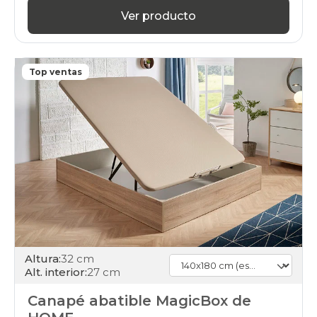
canapes-
Ver producto
abatibles
140x180cmespecial
blanco
black-
Top ventas
days
canapes-
abatibles
140x180cmespecial
21
black-
days
canapes-
abatibles
140x180cmespecial
26
black-
days
canapes-
Altura:
32 cm
abatibles
Alt. interior:
27 cm
140x180cmespecial
27
Canapé abatible MagicBox de
black-
days