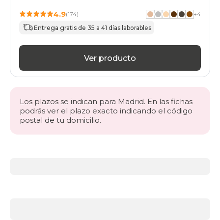
4.9
(174)
+
4
Entrega gratis de 35 a 41 días laborables
Ver producto
Los plazos se indican para Madrid. En las fichas
podrás ver el plazo exacto indicando el código
postal de tu domicilio.
Más
información
acerca
de
BLACK
DAYS
canapés