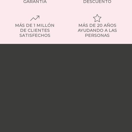
GARANTÍA
DESCUENTO
MÁS DE 1 MILLÓN
MÁS DE 20 AÑOS
DE CLIENTES
AYUDANDO A LAS
SATISFECHOS
PERSONAS
Nuestras
tiendas
Sobre
nosotros
Trabaja
con
nosotros
Responsabilidad
social
Nuestros
influencers
Vídeo
opiniones
Apariciones
en
medios
Buscados
frecuentemente
Mi
cuenta
Formas
de
pago
¿Dónde
esta
mi