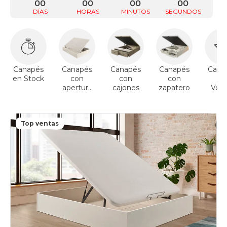
00
00
00
00
DÍAS
HORAS
MINUTOS
SEGUNDOS
Canapés
Canapés
Canapés
Canapés
Cana
en Stock
con
con
con
To
apertura
cajones
zapatero
Vent
lateral
Top ventas