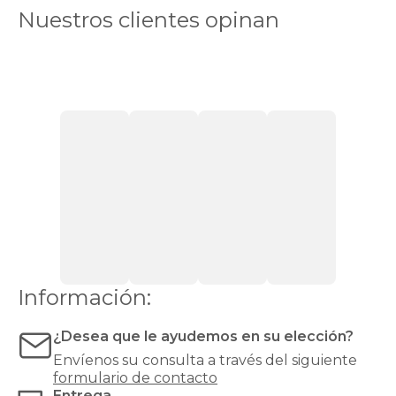
Canapés
Nuestros clientes opinan
en
Stock
Canapés
con
apertura
lateral
Canapés
con
cajones
Canapés
con
zapatero
Canapés
Top
Ventas
Todos
los
canapés
Información:
¿Desea que le ayudemos en su elección?
Envíenos su consulta a través del siguiente
formulario de contacto
Entrega