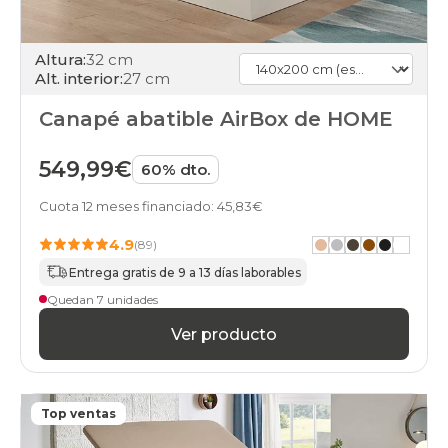
Altura:
32 cm
Alt. interior:
27 cm
Canapé abatible AirBox de HOME
549,99€
60% dto.
Cuota 12 meses financiado: 45,83€
4.9
(89)
Entrega gratis de 9 a 13 días laborables
Quedan 7 unidades
Ver producto
Top ventas