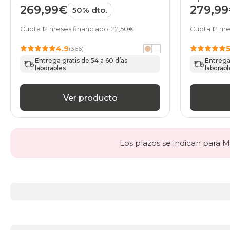
de HO
269,99€
279,9
50% dto.
Cuota 12 meses financiado: 22,50€
Cuota 12 me
4.9
(366)
Entrega gratis de 54 a 60 días
Entrega 
laborables
laborabl
Ver producto
Los plazos se indican para Ma
Más
información
acerca
de
BLACK