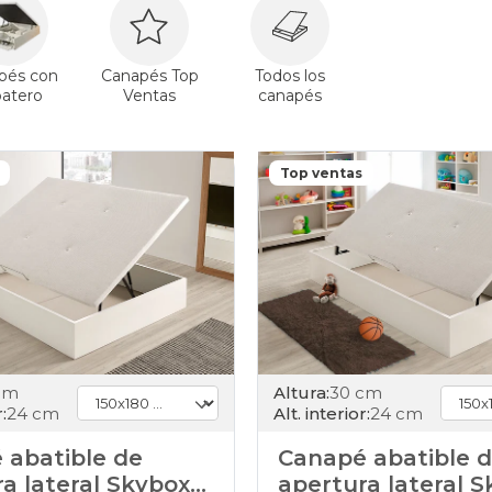
pés con
Canapés Top
Todos los
patero
Ventas
canapés
Top ventas
cm
Altura:
30 cm
:
24 cm
Alt. interior:
24 cm
 abatible de
Canapé abatible 
a lateral Skybox
apertura lateral 