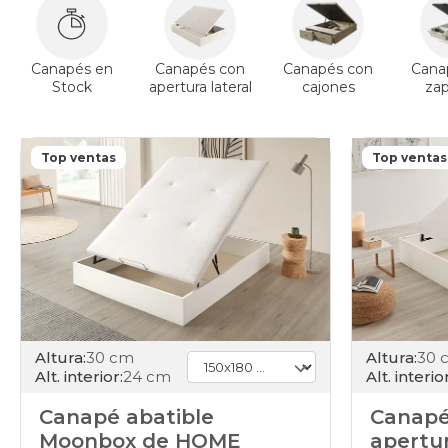
Canapés en
Canapés con
Canapés con
Cana
Stock
apertura lateral
cajones
za
Top ventas
Top ventas
Altura:
30 cm
Altura:
30 
Alt. interior:
24 cm
Alt. interior
Canapé abatible
Canapé
Moonbox de HOME
apertur