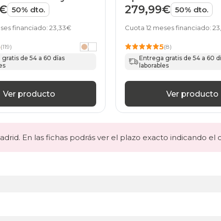
ME
Junior de HOME
9€
279,99€
50% dto.
50% dto.
ses financiado: 23,33€
Cuota 12 meses financiado: 2
5
5
(119)
(8)
gratis de 54 a 60 días
Entrega gratis de 54 a 60 d
es
laborables
Ver producto
Ver producto
drid. En las fichas podrás ver el plazo exacto indicando el 