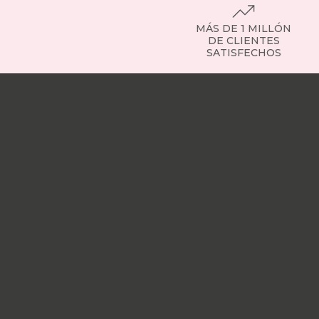
MÁS DE 1 MILLÓN
DE CLIENTES
SATISFECHOS
Nuestras
tiendas
Sobre
nosotros
Trabaja
con
nosotros
Responsabilidad
social
Nuestros
influencers
Vídeo
opiniones
Apariciones
en
medios
Buscados
frecuentemente
Mi
cuenta
Formas
de
pago
¿Dónde
esta
mi
pedido?
Quiero