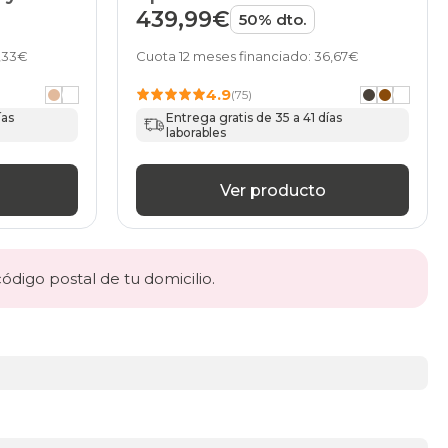
de HOME
439,99€
50% dto.
3,33€
Cuota 12 meses financiado: 36,67€
4.9
(75)
ías
Entrega gratis de 35 a 41 días
laborables
Ver producto
código postal de tu domicilio.