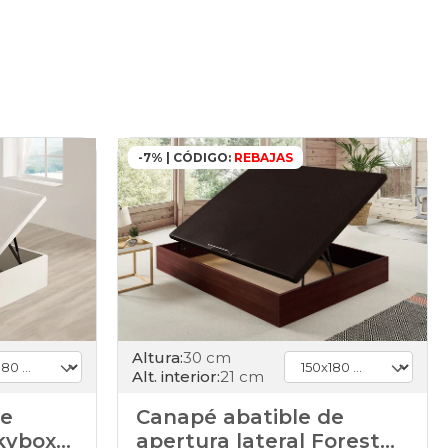
-7% | CÓDIGO:
REBAJAS
Altura:
30 cm
Alt. interior:
21 cm
de
Canapé abatible de
Skybox
apertura lateral Forest