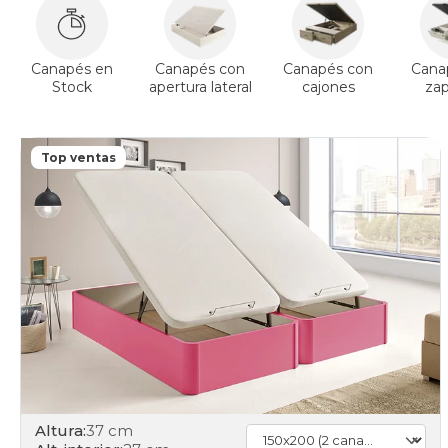
Canapés en
Canapés con
Canapés con
Cana
Stock
apertura lateral
cajones
za
Top ventas
Altura:
37 cm