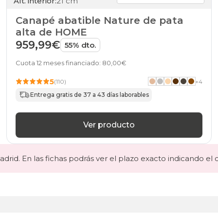
Alt. interior:
21 cm
Canapé abatible Nature de pata
alta de HOME
959,99€
55% dto.
Cuota 12 meses financiado: 80,00€
5
(110)
+
4
Entrega gratis de 37 a 43 días laborables
Ver producto
drid. En las fichas podrás ver el plazo exacto indicando el 