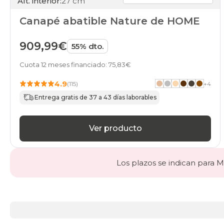
Alt. interior:
27 cm
Canapé abatible Nature de HOME
909,99€
55% dto.
Cuota 12 meses financiado: 75,83€
4.9
(115)
+
4
Entrega gratis de 37 a 43 días laborables
Ver producto
Los plazos se indican para Ma
Más
información