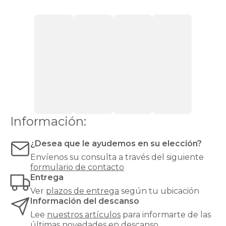
lateral
Canapés
con
cajones
Canapés
con
zapatero
Canapés
Top
Ventas
Todos
los
canapés
Información:
¿Desea que le ayudemos en su elección?
Envíenos su consulta a través del siguiente
formulario de contacto
Entrega
Ver
plazos de entrega
según tu ubicación
Información del descanso
Lee
nuestros artículos
para informarte de las
últimas novedades en descanso