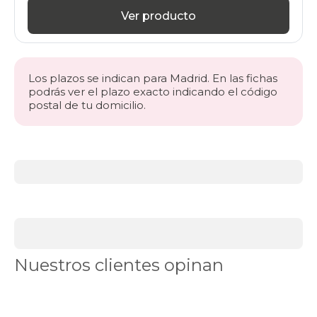
Ver producto
Los plazos se indican para Madrid. En las fichas
podrás ver el plazo exacto indicando el código
postal de tu domicilio.
Más
información
acerca
de
BLACK
DAYS
canapés
Canapés
Nuestros clientes opinan
en
Stock
Canapés
con
apertura