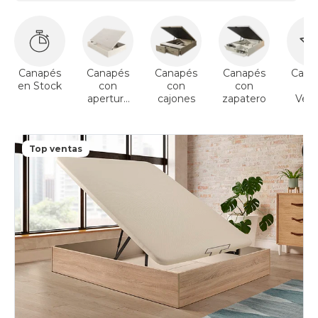
Canapés
Canapés
Canapés
Canapés
Cana
en Stock
con
con
con
To
apertura
cajones
zapatero
Vent
lateral
Top ventas