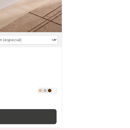
27
black-
days
canapes-
abatibles
180x190cm
home
black-
days
canapes-
abatibles
180x190cm
gama-
diamond
black-
days
canapes-
abatibles
180x190cm
en-
oferta
black-
days