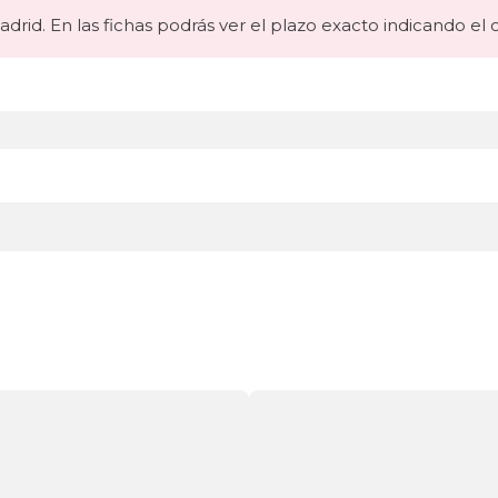
canapes-
abatibles
drid. En las fichas podrás ver el plazo exacto indicando el 
180x190cm
financiados
black-
days
canapes-
abatibles
180x190cm
gama-
alta
black-
days
canapes-
abatibles
180x190cm
online