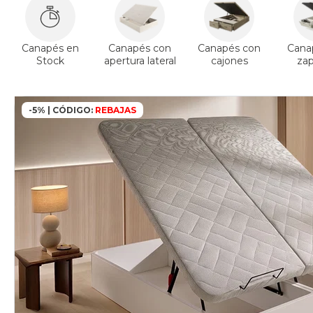
Canapés en
Canapés con
Canapés con
Cana
Stock
apertura lateral
cajones
za
-5% | CÓDIGO:
REBAJAS