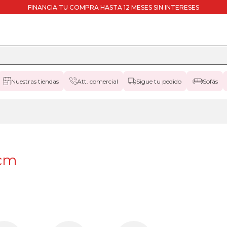
FINANCIA TU COMPRA HASTA 12 MESES SIN INTERESES
Nuestras tiendas
Att. comercial
Sigue tu pedido
Sofás
black-
days
canapes-
abatibles
180x190cm
apertura-
0cm
frontal
black-
days
canapes-
abatibles
180x190cm
cambria