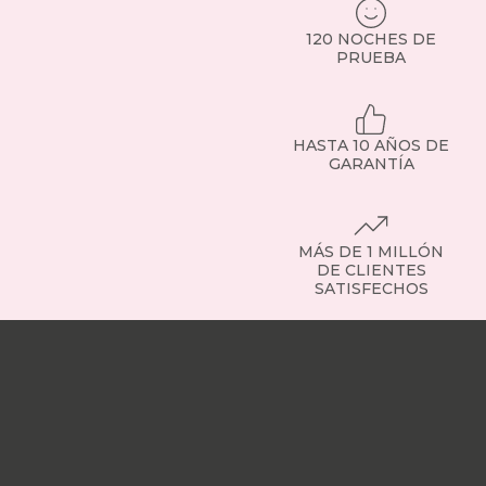
120 NOCHES DE
PRUEBA
HASTA 10 AÑOS DE
GARANTÍA
MÁS DE 1 MILLÓN
DE CLIENTES
SATISFECHOS
Nuestras
tiendas
Sobre
nosotros
Trabaja
con
nosotros
Responsabilidad
social
Nuestros
influencers
Vídeo
opiniones
Apariciones