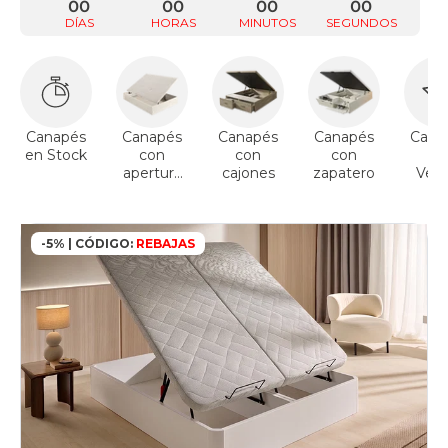
00
00
00
00
DÍAS
HORAS
MINUTOS
SEGUNDOS
Canapés
Canapés
Canapés
Canapés
Cana
en Stock
con
con
con
To
apertura
cajones
zapatero
Vent
lateral
-5% | CÓDIGO:
REBAJAS