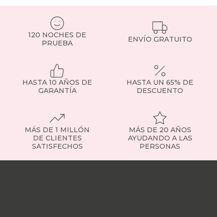
black-
days
canapes-
120 NOCHES DE
abatibles
ENVÍO GRATUITO
PRUEBA
140x180cmespecial
26
black-
days
canapes-
HASTA 10 AÑOS DE
HASTA UN 65% DE
GARANTÍA
DESCUENTO
abatibles
140x190cmespecial
26
black-
days
MÁS DE 1 MILLÓN
MÁS DE 20 AÑOS
canapes-
DE CLIENTES
AYUDANDO A LAS
abatibles
SATISFECHOS
PERSONAS
140x200cmespecial
26
Nuestras
black-
tiendas
Sobre
days
nosotros
Trabaja
canapes-
con
abatibles
nosotros
Responsabilidad
150x180cm
social
Nuestros