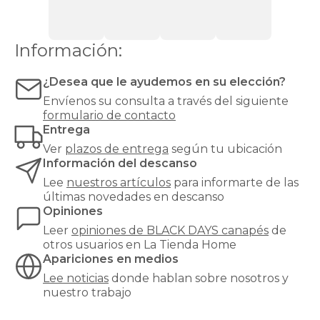
black-
days
canapes-
Información:
abatibles
120x200cm
26
¿Desea que le ayudemos en su elección?
black-
Envíenos su consulta a través del siguiente
days
canapes-
formulario de contacto
abatibles
Entrega
135x180cm
Ver
plazos de entrega
según tu ubicación
26
Información del descanso
black-
Lee
nuestros artículos
para informarte de las
days
canapes-
últimas novedades en descanso
abatibles
Opiniones
135x190cm
Leer
opiniones de
BLACK DAYS canapés
de
26
otros usuarios en La Tienda Home
black-
Apariciones en medios
days
canapes-
Lee noticias
donde hablan sobre nosotros y
abatibles
nuestro trabajo
135x200cm
26