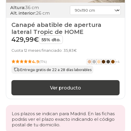
days
Altura:
36 cm
canapes-
Alt. interior:
26 cm
abatibles
100x180cm
Canapé abatible de apertura
26
lateral Tropic de HOME
black-
days
429,99€
55% dto.
canapes-
abatibles
Cuota 12 meses financiado: 35,83€
100x190cm
26
4.9
(174)
+
4
black-
Entrega gratis de 22 a 28 días laborables
days
canapes-
abatibles
100x200cm
Ver producto
26
black-
days
canapes-
Los plazos se indican para Madrid. En las fichas
abatibles
podrás ver el plazo exacto indicando el código
105x180cm
postal de tu domicilio.
26