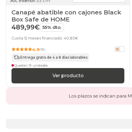
Alt. interior:
33 cm
Canapé abatible con cajones Black
Box Safe de HOME
489,99€
55% dto.
Cuota 12 meses financiado: 40,83€
4.9
(18)
Entrega gratis de 4 a 8 días laborables
Quedan 19 unidades
Ver producto
Los plazos se indican para Ma
Más
información