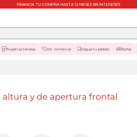
FINANCIA TU COMPRA HASTA 12 MESES SIN INTERESES
Nuestras tiendas
Att. comercial
Sigue tu pedido
Sofás
ltura y de apertura frontal