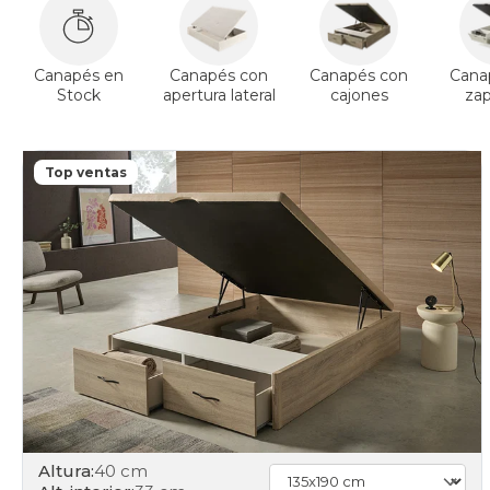
Canapés en
Canapés con
Canapés con
Cana
Stock
apertura lateral
cajones
za
Top ventas
Altura:
40 cm