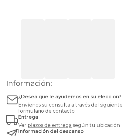
con
apertura
lateral
Canapés
con
cajones
Canapés
con
zapatero
Canapés
Top
Ventas
Todos
los
canapés
Información:
¿Desea que le ayudemos en su elección?
Envíenos su consulta a través del siguiente
formulario de contacto
Entrega
Ver
plazos de entrega
según tu ubicación
Información del descanso