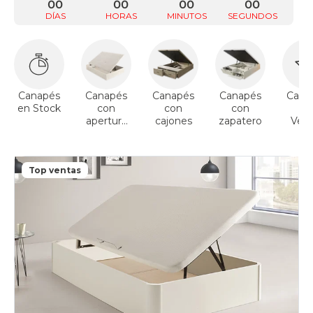
00
00
00
00
DÍAS
HORAS
MINUTOS
SEGUNDOS
Canapés
Canapés
Canapés
Canapés
Cana
en Stock
con
con
con
To
apertura
cajones
zapatero
Vent
lateral
Top ventas