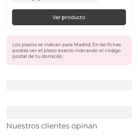
Ver producto
Los plazos se indican para Madrid. En las fichas
podrás ver el plazo exacto indicando el código
postal de tu domicilio.
Más
información
acerca
de
BLACK
DAYS
canapés
Canapés
Nuestros clientes opinan
en
Stock
Canapés