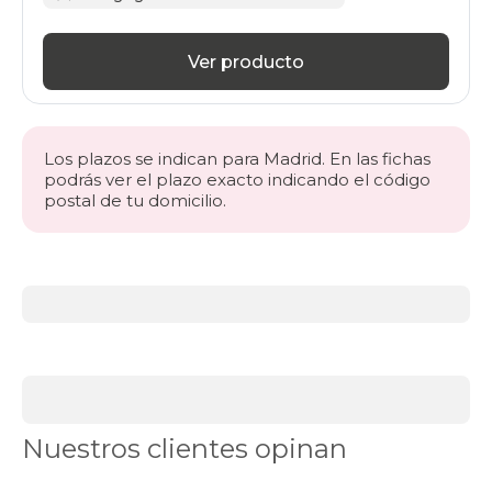
Ver producto
Los plazos se indican para Madrid. En las fichas
podrás ver el plazo exacto indicando el código
postal de tu domicilio.
Más
información
acerca
de
BLACK
DAYS
canapés
Canapés
Nuestros clientes opinan
en
Stock
Canapés