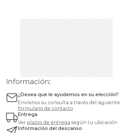
con
apertura
lateral
Canapés
con
cajones
Canapés
con
zapatero
Canapés
Top
Ventas
Todos
los
canapés
Información:
¿Desea que le ayudemos en su elección?
Envíenos su consulta a través del siguiente
formulario de contacto
Entrega
Ver
plazos de entrega
según tu ubicación
Información del descanso