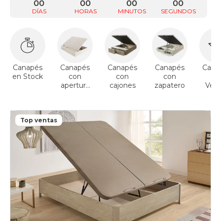
00
00
00
00
DÍAS
HORAS
MINUTOS
SEGUNDOS
Canapés
Canapés
Canapés
Canapés
Cana
en Stock
con
con
con
To
apertura
cajones
zapatero
Vent
lateral
Top ventas