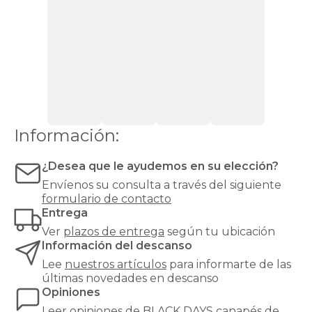
cajones
Canapés
con
zapatero
Canapés
Top
Ventas
Todos
los
canapés
Información:
¿Desea que le ayudemos en su elección?
Envíenos su consulta a través del siguiente
formulario de contacto
Entrega
Ver
plazos de entrega
según tu ubicación
Información del descanso
Lee
nuestros artículos
para informarte de las
últimas novedades en descanso
Opiniones
Leer
opiniones de
BLACK DAYS canapés
de