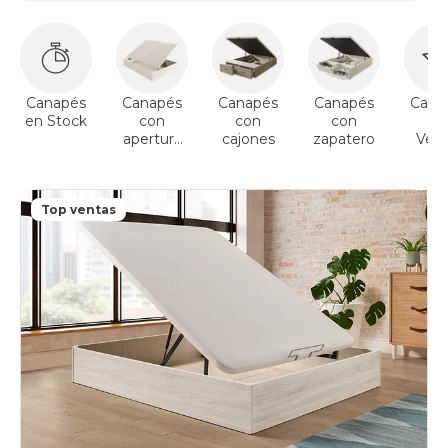
Canapés
Canapés
Canapés
Canapés
Cana
en Stock
con
con
con
To
apertura
cajones
zapatero
Vent
lateral
Top ventas