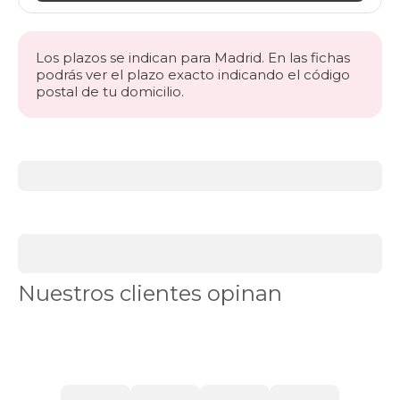
Los plazos se indican para Madrid. En las fichas
podrás ver el plazo exacto indicando el código
postal de tu domicilio.
Más
información
acerca
de
BLACK
DAYS
canapés
Canapés
Nuestros clientes opinan
en
Stock
Canapés
con
apertura
lateral
Canapés
con