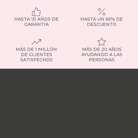
HASTA 10 AÑOS DE
HASTA UN 65% DE
GARANTÍA
DESCUENTO
MÁS DE 1 MILLÓN
MÁS DE 20 AÑOS
DE CLIENTES
AYUDANDO A LAS
SATISFECHOS
PERSONAS
Nuestras
tiendas
Sobre
nosotros
Trabaja
con
nosotros
Responsabilidad
social
Nuestros
influencers
Vídeo
opiniones
Apariciones
en
medios
Buscados
frecuentemente
Mi
cuenta
Formas