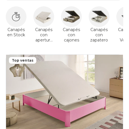
Canapés
Canapés
Canapés
Canapés
Cana
en Stock
con
con
con
To
apertura
cajones
zapatero
Vent
lateral
Top ventas