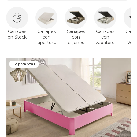
Canapés
Canapés
Canapés
Canapés
Cana
en Stock
con
con
con
To
apertura
cajones
zapatero
Vent
lateral
Top ventas