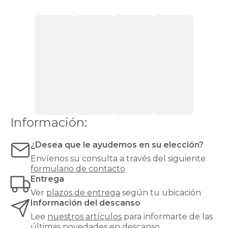
lateral
Canapés
con
cajones
Canapés
con
zapatero
Canapés
Top
Ventas
Todos
los
canapés
Información:
¿Desea que le ayudemos en su elección?
Envíenos su consulta a través del siguiente
formulario de contacto
Entrega
Ver
plazos de entrega
según tu ubicación
Información del descanso
Lee
nuestros artículos
para informarte de las
últimas novedades en descanso