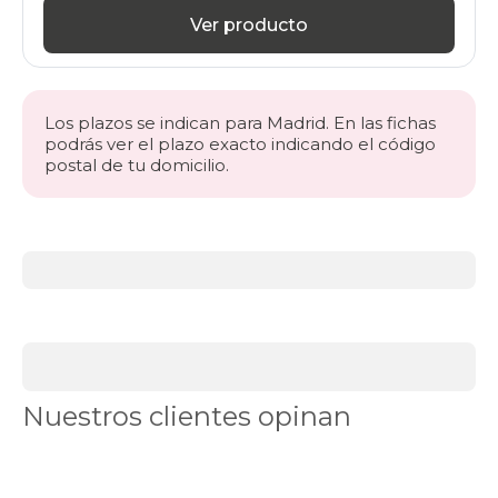
Ver producto
Los plazos se indican para Madrid. En las fichas
podrás ver el plazo exacto indicando el código
postal de tu domicilio.
Más
información
acerca
de
BLACK
DAYS
canapés
Canapés
Nuestros clientes opinan
en
Stock
Canapés
con
apertura