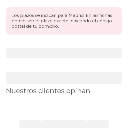
Los plazos se indican para Madrid. En las fichas
podrás ver el plazo exacto indicando el código
postal de tu domicilio.
Más
información
acerca
de
BLACK
DAYS
canapés
Canapés
Nuestros clientes opinan
en
Stock
Canapés
con
apertura
lateral
Canapés
con
cajones
Canapés