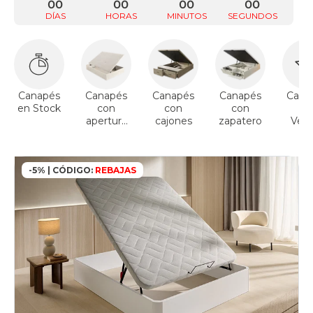
00
00
00
00
DÍAS
HORAS
MINUTOS
SEGUNDOS
Canapés
Canapés
Canapés
Canapés
Cana
en Stock
con
con
con
To
apertura
cajones
zapatero
Vent
lateral
-5% | CÓDIGO:
REBAJAS