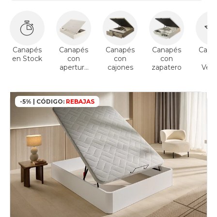
Canapés
Canapés
Canapés
Canapés
Cana
en Stock
con
con
con
To
apertura
cajones
zapatero
Vent
lateral
-5% | CÓDIGO:
REBAJAS