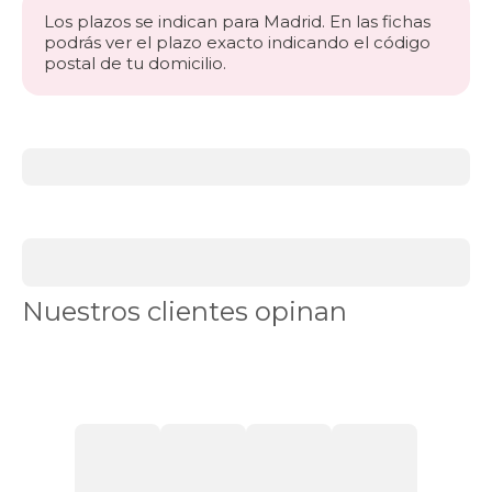
Los plazos se indican para Madrid. En las fichas
podrás ver el plazo exacto indicando el código
postal de tu domicilio.
Más
información
acerca
de
BLACK
DAYS
canapés
Canapés
Nuestros clientes opinan
en
Stock
Canapés
con
apertura
lateral
Canapés
con
cajones
Canapés
con