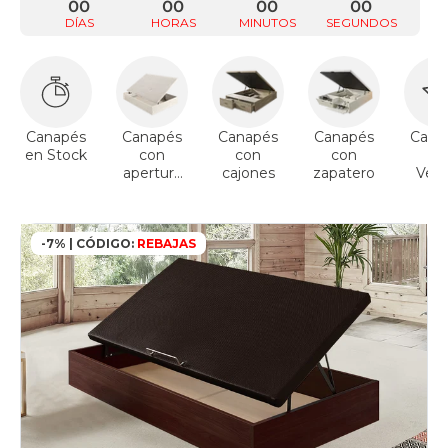
00
00
00
00
DÍAS
HORAS
MINUTOS
SEGUNDOS
Canapés
Canapés
Canapés
Canapés
Cana
en Stock
con
con
con
To
apertura
cajones
zapatero
Vent
lateral
-7% | CÓDIGO:
REBAJAS