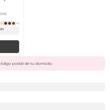
7,50€
+
4
ías
código postal de tu domicilio.