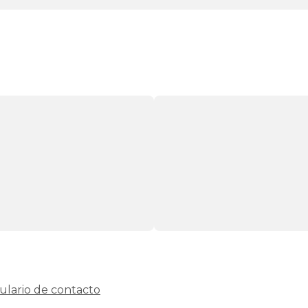
black-
days
canapes-
abatibles
105x190cm
haya
black-
days
canapes-
abatibles
105x200cm
haya
black-
days
canapes-
abatibles
120x180cm
haya
black-
days
canapes-
abatibles
120x190cm
ulario de contacto
haya