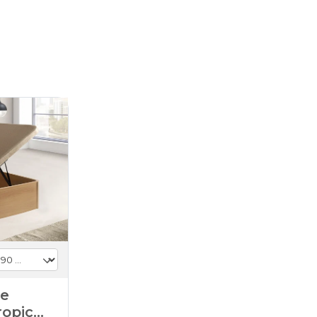
de
ropic