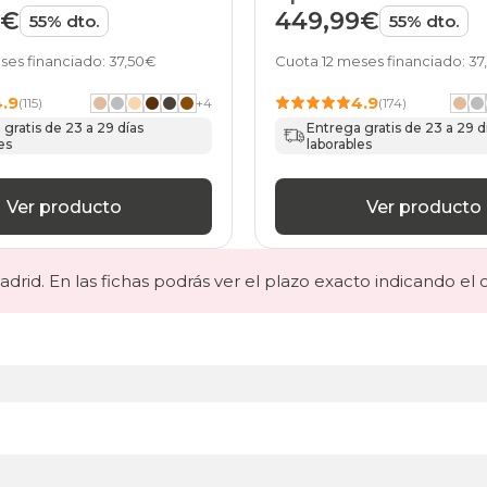
days
de HOME
9€
449,99€
55% dto.
55% dto.
canapes-
abatibles
ses financiado: 37,50€
Cuota 12 meses financiado: 3
100x180cm
haya
4.9
4.9
(115)
+
4
(174)
black-
gratis de 23 a 29 días
Entrega gratis de 23 a 29 d
days
es
laborables
canapes-
abatibles
100x190cm
Ver producto
Ver producto
haya
black-
days
drid. En las fichas podrás ver el plazo exacto indicando el 
canapes-
abatibles
100x200cm
haya
black-
days
canapes-
abatibles
105x180cm
haya