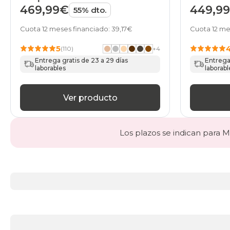
469,99€
449,9
55% dto.
Cuota 12 meses financiado: 39,17€
Cuota 12 me
5
(110)
+
4
Entrega gratis de 23 a 29 días
Entrega 
laborables
laborabl
Ver producto
Los plazos se indican para Ma
Más
información
acerca
de
BLACK
DAYS