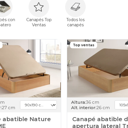
days
canapes-
abatibles
80x200cm
pés con
Canapés Top
Todos los
haya
patero
Ventas
canapés
black-
days
canapes-
abatibles
Top ventas
90x180cm
haya
black-
days
canapes-
abatibles
90x190cm
haya
black-
days
cm
Altura:
36 cm
canapes-
:
27 cm
Alt. interior:
26 cm
abatibles
90x200cm
 abatible Nature
Canapé abatible 
haya
ME
apertura lateral T
black-