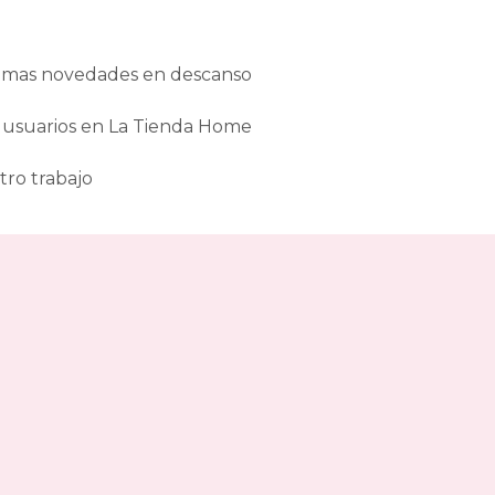
black-
days
canapes-
abatibles
ltimas novedades en descanso
120x200cm
haya
 usuarios en La Tienda Home
black-
days
canapes-
tro trabajo
abatibles
135x180cm
haya
black-
days
canapes-
abatibles
135x190cm
haya
black-
days
canapes-
abatibles
135x200cm
haya