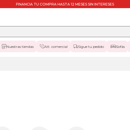
FINANCIA TU COMPRA HASTA 12 MESES SIN INTERESES
Nuestras tiendas
Att. comercial
Sigue tu pedido
Sofás
black-
days
canapes-
abatibles
80x180cm
haya
black-
days
canapes-
abatibles
80x190cm
haya
black-