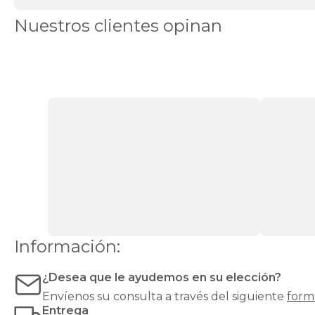
canapés
Canapés
Nuestros clientes opinan
en
Stock
Canapés
con
apertura
lateral
Canapés
con
cajones
Canapés
con
zapatero
Canapés
Top
Ventas
Todos
los
canapés
Información:
¿Desea que le ayudemos en su elección?
Envíenos su consulta a través del siguiente
form
Entrega