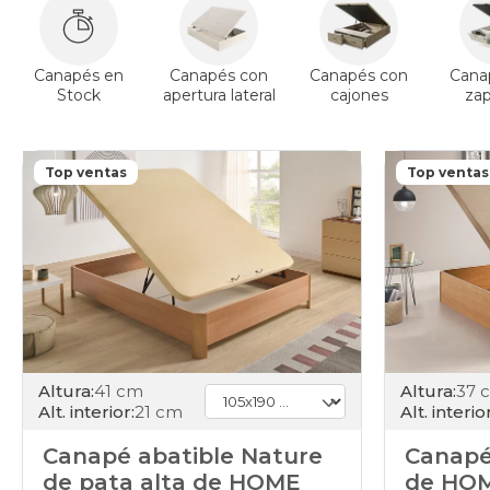
Canapés en
Canapés con
Canapés con
Cana
Stock
apertura lateral
cajones
za
Top ventas
Top ventas
Altura:
41 cm
Altura:
37 
Alt. interior:
21 cm
Alt. interior
Canapé abatible Nature
Canapé
de pata alta de HOME
de HO