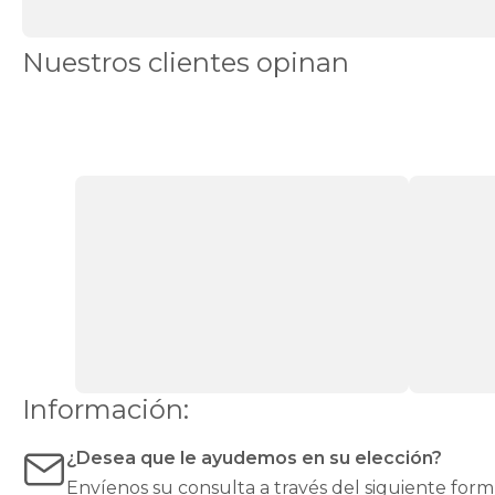
DAYS
canapés
Canapés
Nuestros clientes opinan
en
Stock
Canapés
con
apertura
lateral
Canapés
con
cajones
Canapés
con
zapatero
Canapés
Top
Ventas
Todos
los
canapés
Información:
¿Desea que le ayudemos en su elección?
Envíenos su consulta a través del siguiente
form