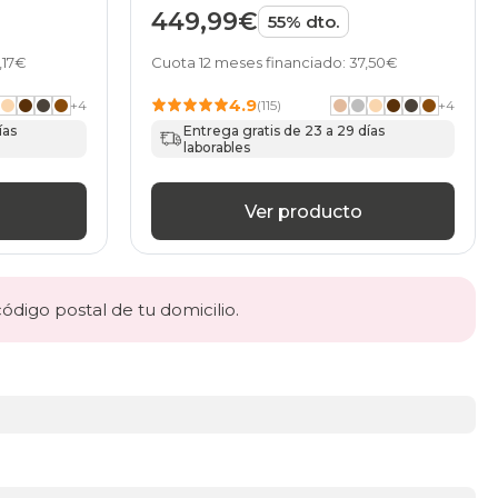
449,99€
55% dto.
,17€
Cuota 12 meses financiado: 37,50€
4.9
+
4
(115)
+
4
ías
Entrega gratis de 23 a 29 días
laborables
Ver producto
código postal de tu domicilio.