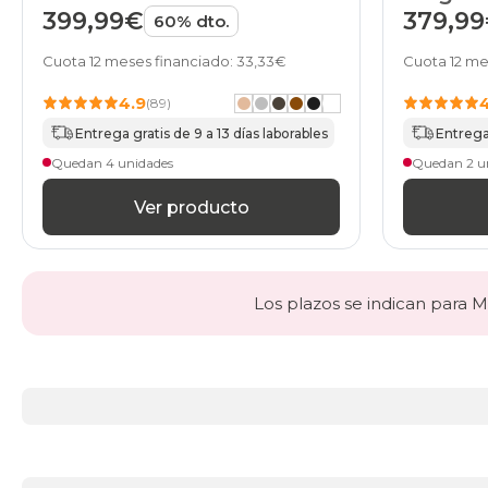
399,99€
379,9
60% dto.
Cuota 12 meses financiado: 33,33€
Cuota 12 me
4.9
(89)
Entrega gratis de 9 a 13 días laborables
Entrega 
Quedan 4 unidades
Quedan 2 u
Ver producto
Los plazos se indican para Ma
Más
información
acerca
de
BLACK