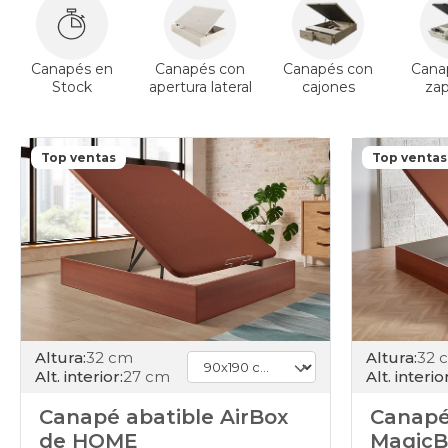
Canapés en
Canapés con
Canapés con
Cana
Stock
apertura lateral
cajones
za
Top ventas
Top ventas
Altura:
32 cm
Altura:
32 
Alt. interior:
27 cm
Alt. interior
Canapé abatible AirBox
Canapé
de HOME
MagicB