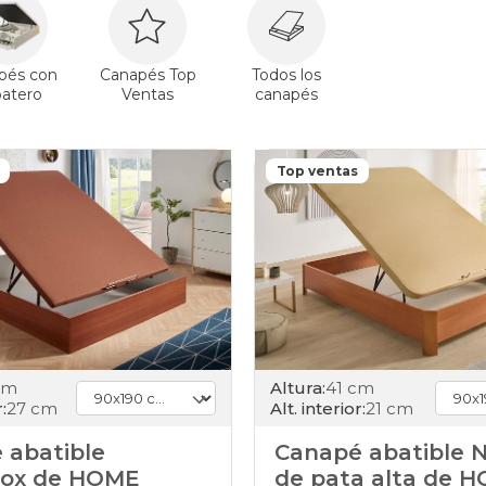
pés con
Canapés Top
Todos los
patero
Ventas
canapés
Top ventas
cm
Altura:
41 cm
:
27 cm
Alt. interior:
21 cm
 abatible
Canapé abatible 
ox de HOME
de pata alta de 