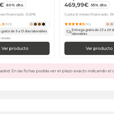
9€
469,99€
60% dto.
55% dto.
ses financiado: 31,67€
Cuota 12 meses financiado: 39
4.9
5
(303)
(110)
Entrega gratis de 23 a 29 d
gratis de 9 a 13 días laborables
laborables
nidades
Ver producto
Ver producto
drid. En las fichas podrás ver el plazo exacto indicando el 