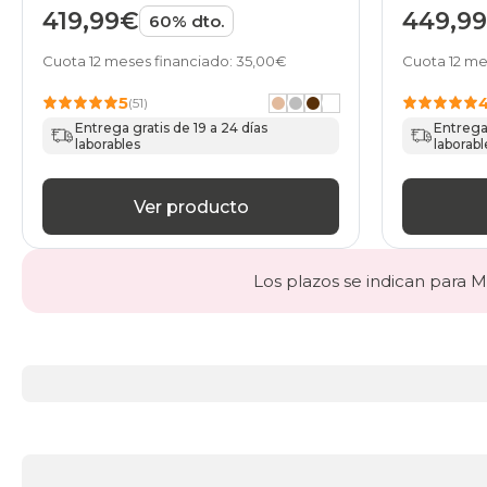
419,99€
449,9
60% dto.
Cuota 12 meses financiado: 35,00€
Cuota 12 me
5
(51)
Entrega gratis de 19 a 24 días
Entrega 
laborables
laborabl
Ver producto
Los plazos se indican para Ma
Más
información
acerca
de
BLACK
DAYS