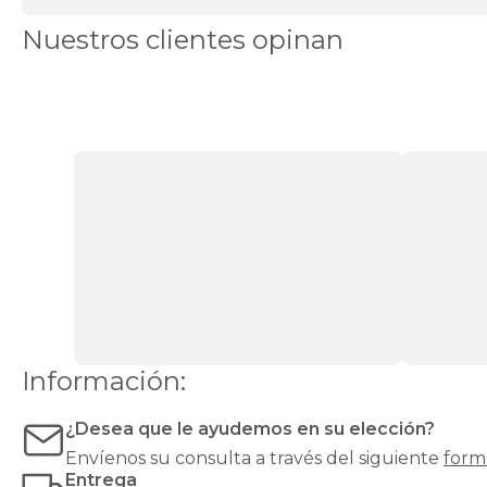
canapés
Canapés
Nuestros clientes opinan
en
Stock
Canapés
con
apertura
lateral
Canapés
con
cajones
Canapés
con
zapatero
Canapés
Top
Ventas
Todos
los
canapés
Información:
¿Desea que le ayudemos en su elección?
Envíenos su consulta a través del siguiente
form
Entrega