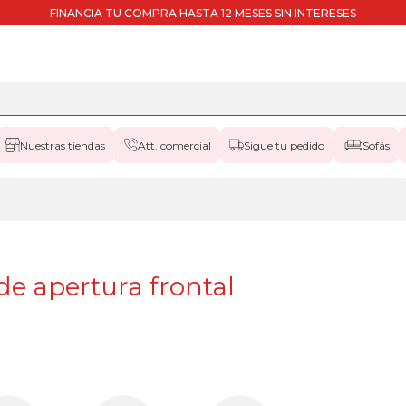
FINANCIA TU COMPRA HASTA 12 MESES SIN INTERESES
Nuestras tiendas
Att. comercial
Sigue tu pedido
Sofás
e apertura frontal