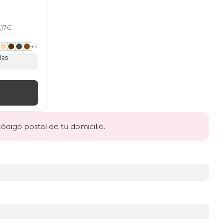
,17€
+
4
ías
código postal de tu domicilio.