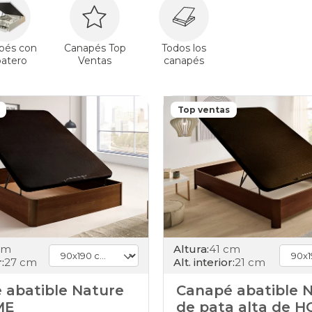
pés con
Canapés Top
Todos los
patero
Ventas
canapés
Top ventas
cm
Altura:
41 cm
:
27 cm
Alt. interior:
21 cm
 abatible Nature
Canapé abatible 
ME
de pata alta de 