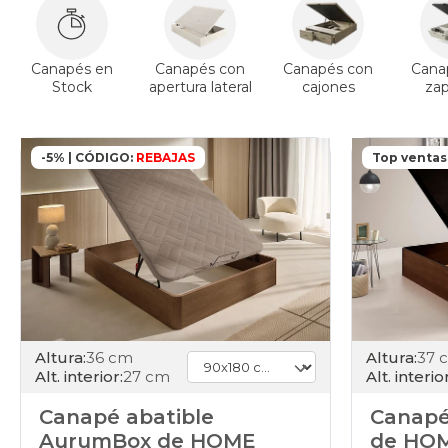
Canapés en
Canapés con
Canapés con
Cana
Stock
apertura lateral
cajones
za
-5% | CÓDIGO:
REBAJAS
Top ventas
Altura:
36 cm
Altura:
37 
Alt. interior:
27 cm
Alt. interior
Canapé abatible
Canapé
AurumBox de HOME
de HO