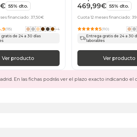
9€
469,99€
55% dto.
55% dto.
ses financiado: 37,50€
Cuota 12 meses financiado: 39
4.9
5
(115)
+
4
(110)
gratis de 24 a 30 días
Entrega gratis de 24 a 30 d
es
laborables
Ver producto
Ver producto
drid. En las fichas podrás ver el plazo exacto indicando el 