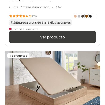
black-
Cuota 12 meses financiado: 33,33€
days
canapes-
4.9
(89)
abatibles
140x180cmespecial
Entrega gratis de 9 a 13 días laborables
online
Quedan 18 unidades
black-
days
Ver producto
canapes-
abatibles
140x190cmespecial
online
Top ventas
black-
days
canapes-
abatibles
140x200cmespecial
online
black-
days
canapes-
abatibles
150x180cm-