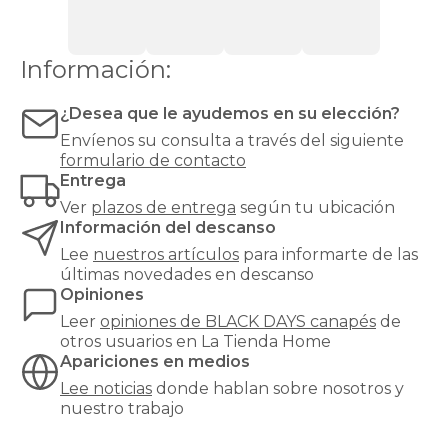
abatibles
calidad-
precio
Información:
online
black-
days
¿Desea que le ayudemos en su elección?
canapes-
Envíenos su consulta a través del siguiente
abatibles
formulario de contacto
en-
Entrega
oferta
online
Ver
plazos de entrega
según tu ubicación
black-
Información del descanso
days
Lee
nuestros artículos
para informarte de las
canapes-
últimas novedades en descanso
abatibles
Opiniones
financiados
online
Leer
opiniones de
BLACK DAYS canapés
de
black-
otros usuarios en La Tienda Home
days
Apariciones en medios
canapes-
Lee noticias
donde hablan sobre nosotros y
abatibles
nuestro trabajo
gama-
alta