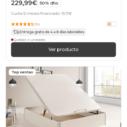
229,99€
50% dto.
especial
online
Cuota 12 meses financiado: 19,17€
black-
days
5
canapes-
(119)
abatibles
Entrega gratis de 4 a 8 días laborables
210x180cm-
Quedan 4 unidades
2-
canapes-
Ver producto
105x180
online
black-
days
Top ventas
canapes-
abatibles
210x190cm-
2-
canapes-
105x190
online
black-
days
canapes-
abatibles