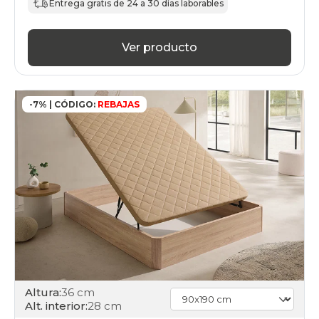
Entrega gratis de 24 a 30 días laborables
days
canapes-
abatibles
Ver producto
cambria
online
black-
days
-7% | CÓDIGO:
REBAJAS
canapes-
abatibles
gris-
claro
online
black-
days
canapes-
abatibles
haya
online
black-
days
canapes-
Altura:
36 cm
abatibles
Alt. interior:
28 cm
nogal