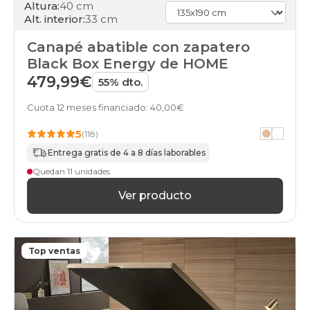
abatibles
Altura:
40 cm
90x200cm-
Alt. interior:
33 cm
unfrente
online
Canapé abatible con zapatero
black-
Black Box Energy de HOME
days
479,99€
55% dto.
canapes-
abatibles
Cuota 12 meses financiado: 40,00€
180x200cm
online
5
(118)
black-
days
Entrega gratis de 4 a 8 días laborables
canapes-
Quedan 11 unidades
abatibles
100x180cm-
Ver producto
gemelo
online
black-
days
Top ventas
canapes-
abatibles
100x180cm-
unfrente
online