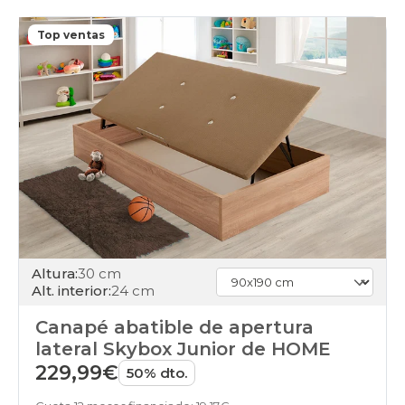
23
online
black-
Top ventas
days
canapes-
abatibles
24
online
black-
days
canapes-
abatibles
26
online
black-
days
Altura:
30 cm
canapes-
Alt. interior:
24 cm
abatibles
27
Canapé abatible de apertura
online
black-
lateral Skybox Junior de HOME
days
229,99€
50% dto.
canapes-
abatibles