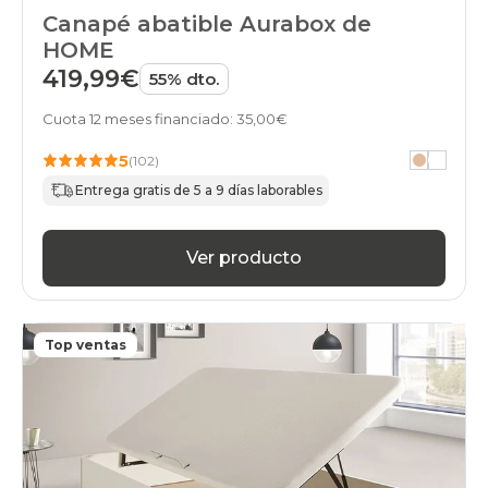
online
Canapé abatible Aurabox de
black-
days
HOME
canapes-
419,99€
55% dto.
abatibles
wengue
Cuota 12 meses financiado: 35,00€
online
black-
5
(102)
days
canapes-
Entrega gratis de 5 a 9 días laborables
abatibles
marron
online
Ver producto
black-
days
canapes-
abatibles
Top ventas
verde
online
black-
days
canapes-
abatibles
negro