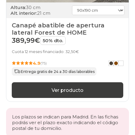
abatibles
Altura:
30 cm
home
Alt. interior:
21 cm
online
black-
Canapé abatible de apertura
days
lateral Forest de HOME
canapes-
389,99€
abatibles
50% dto.
online
gama-
Cuota 12 meses financiado: 32,50€
basic-
plus
4.9
(75)
black-
Entrega gratis de 24 a 30 días laborables
days
canapes-
abatibles
Ver producto
online
gama-
silver
black-
days
Los plazos se indican para Madrid. En las fichas
canapes-
podrás ver el plazo exacto indicando el código
abatibles
postal de tu domicilio.
online