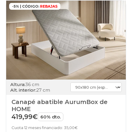
abatibles
-5% | CÓDIGO:
REBAJAS
180x180cm-
doble
online
black-
days
canapes-
abatibles
90x180cm-
unfrente
online
black-
days
canapes-
abatibles
Altura:
36 cm
180x180cm
Alt. interior:
27 cm
online
black-
Canapé abatible AurumBox de
days
HOME
canapes-
abatibles
419,99€
60% dto.
180x190cm-
doble
Cuota 12 meses financiado: 35,00€
online