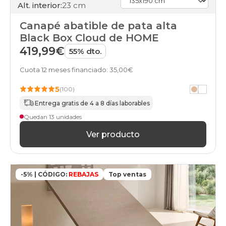
Alt. interior:
23 cm
days
canapes-
Canapé abatible de pata alta
abatibles
100x180cm
Black Box Cloud de HOME
online
419,99€
55% dto.
black-
days
Cuota 12 meses financiado: 35,00€
canapes-
abatibles
5
(100)
100x190cm
online
Entrega gratis de 4 a 8 días laborables
black-
Quedan 13 unidades
days
canapes-
Ver producto
abatibles
100x200cm
online
black-
-5% | CÓDIGO:
REBAJAS
Top ventas
days
canapes-
abatibles
105x180cm
online