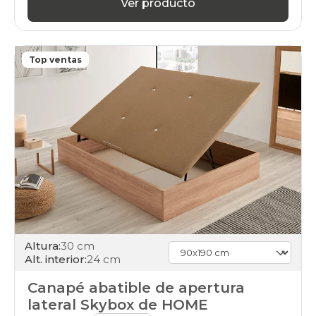
canapes-
Ver producto
abatibles
200x190cm-
especial
online
Top ventas
black-
days
canapes-
abatibles
100x200cm-
gemelo
online
black-
days
canapes-
abatibles
100x200cm-
unfrente
online
Altura:
30 cm
black-
Alt. interior:
24 cm
days
canapes-
Canapé abatible de apertura
abatibles
lateral Skybox de HOME
200x200cm-