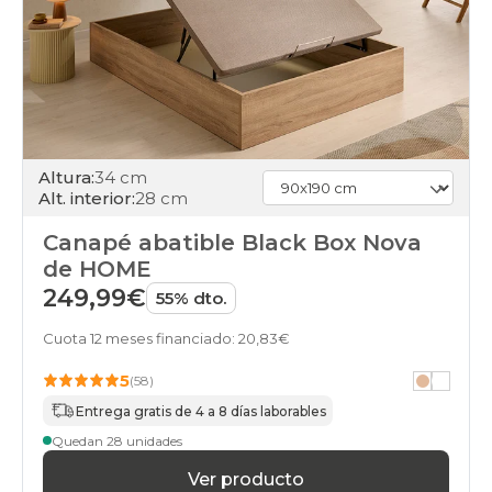
black-
days
canapes-
abatibles
105x190cm
online
black-
days
canapes-
Altura:
34 cm
abatibles
Alt. interior:
28 cm
105x200cm
online
Canapé abatible Black Box Nova
black-
de HOME
days
canapes-
249,99€
55% dto.
abatibles
120x180cm
Cuota 12 meses financiado: 20,83€
online
black-
5
(58)
days
Entrega gratis de 4 a 8 días laborables
canapes-
abatibles
Quedan 28 unidades
120x190cm
Ver producto
online