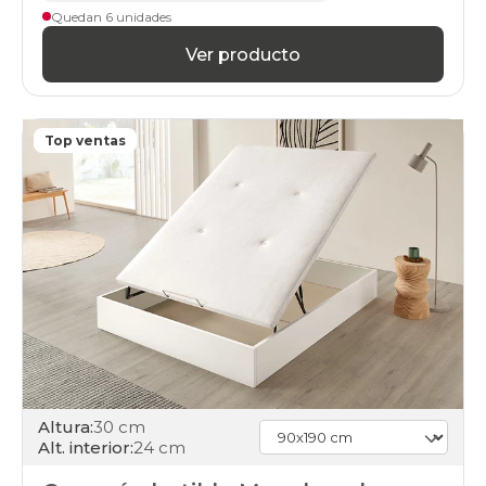
unfrente
Quedan 6 unidades
online
black-
Ver producto
days
canapes-
abatibles
150x200cm
Top ventas
online
black-
days
canapes-
abatibles
160x180cm-
doble
online
black-
days
canapes-
abatibles
80x180cm-
unfrente
Altura:
30 cm
online
Alt. interior:
24 cm
black-
days