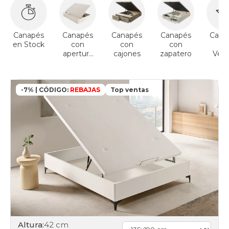
days
canapes-
abatibles
80x200cm
Canapés
Canapés
Canapés
Canapés
Cana
online
en Stock
con
con
con
To
black-
apertura
cajones
zapatero
Vent
days
lateral
canapes-
abatibles
90x180cm
-7% | CÓDIGO:
REBAJAS
Top ventas
online
black-
days
canapes-
abatibles
90x190cm
online
black-
days
canapes-
abatibles
90x200cm
online
Altura:
42 cm
black-