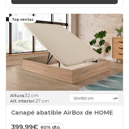
black-
days
canapes-
abatibles
Top ventas
120x200cm
online
black-
days
canapes-
abatibles
135x180cm
online
black-
days
canapes-
abatibles
135x190cm
Altura:
32 cm
online
Alt. interior:
27 cm
black-
days
Canapé abatible AirBox de HOME
canapes-
abatibles
135x200cm
399,99€
60% dto.
online