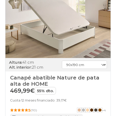
patas-
altas
online
black-
days
canapes-
abatibles
con-
cajones
online
black-
days
canapes-
Altura:
41 cm
abatibles
Alt. interior:
21 cm
con-
zapatero
Canapé abatible Nature de pata
online
alta de HOME
black-
469,99€
days
55% dto.
canapes-
abatibles
Cuota 12 meses financiado: 39,17€
juvenil
5
online
(110)
+
4
black-