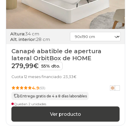
online
black-
days
canapes-
abatibles
160x200cm-
doble
Altura:
34 cm
online
Alt. interior:
28 cm
black-
days
Canapé abatible de apertura
canapes-
lateral OrbitBox de HOME
abatibles
279,99€
55% dto.
80x200cm-
unfrente
Cuota 12 meses financiado: 23,33€
online
black-
4.9
(53)
days
canapes-
Entrega gratis de 4 a 8 días laborables
abatibles
Quedan 2 unidades
160x200cm
online
Ver producto
black-
days
canapes-