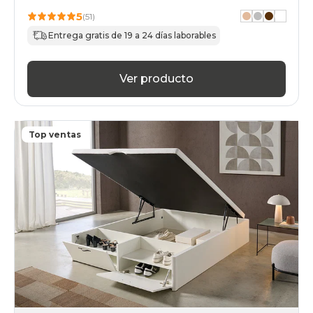
black-
5
(51)
days
Entrega gratis de 19 a 24 días laborables
canapes-
abatibles
90x190cm-
unfrente
Ver producto
online
black-
days
canapes-
Top ventas
abatibles
180x190cm
online
black-
days
canapes-
abatibles
180x200cm-
doble
online
black-
days
canapes-