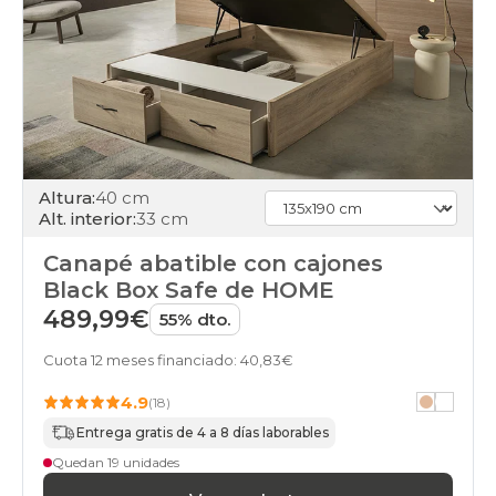
black-
days
canapes-
abatibles
200x180cm-
especial
online
black-
days
Altura:
40 cm
canapes-
Alt. interior:
33 cm
abatibles
100x190cm-
Canapé abatible con cajones
gemelo
Black Box Safe de HOME
online
black-
489,99€
55% dto.
days
canapes-
Cuota 12 meses financiado: 40,83€
abatibles
100x190cm-
4.9
(18)
unfrente
Entrega gratis de 4 a 8 días laborables
online
black-
Quedan 19 unidades
days