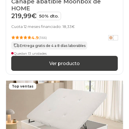
Canapé abatible Moonbox de
canapes-
HOME
abatibles
160x180cm
219,99€
50% dto.
online
black-
Cuota 12 meses financiado: 18,33€
days
canapes-
4.9
(366)
abatibles
Entrega gratis de 4 a 8 días laborables
160x190cm-
doble
Quedan 13 unidades
online
Ver producto
black-
days
canapes-
abatibles
80x190cm-
Top ventas
unfrente
online
black-
days
canapes-
abatibles
160x190cm