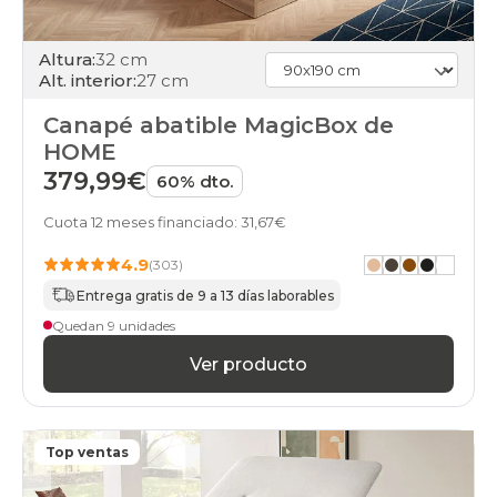
doble
online
black-
Altura:
32 cm
days
Alt. interior:
27 cm
canapes-
abatibles
Canapé abatible MagicBox de
75x180-
HOME
unfrente
online
379,99€
60% dto.
black-
days
Cuota 12 meses financiado: 31,67€
canapes-
abatibles
4.9
(303)
150x180cm
Entrega gratis de 9 a 13 días laborables
online
black-
Quedan 9 unidades
days
Ver producto
canapes-
abatibles
150x190cm-
doble
online
Top ventas
black-
days