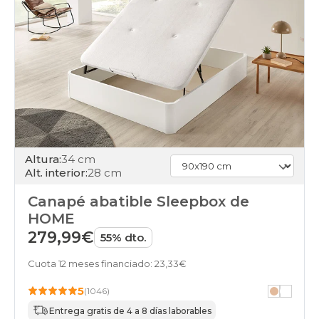
canapes-
abatibles
75x190-
unfrente
online
black-
days
canapes-
abatibles
150x190cm
online
black-
Altura:
34 cm
days
Alt. interior:
28 cm
canapes-
abatibles
Canapé abatible Sleepbox de
150x200cm-
HOME
doble
279,99€
55% dto.
online
black-
Cuota 12 meses financiado: 23,33€
days
canapes-
5
(1046)
abatibles
75x200-
Entrega gratis de 4 a 8 días laborables