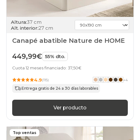
210x200cm-
2-
canapes-
Altura:
37 cm
105x200
Alt. interior:
27 cm
online
black-
Canapé abatible Nature de HOME
days
canapes-
abatibles
449,99€
55% dto.
apertura-
frontal
Cuota 12 meses financiado: 37,50€
online
black-
4.9
(115)
+
4
days
canapes-
Entrega gratis de 24 a 30 días laborables
abatibles
apertura-
lateral
Ver producto
online
black-
days
canapes-
Top ventas
abatibles