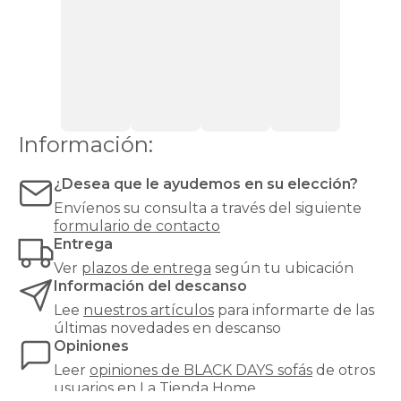
cama
Sofás
relax
Sofás
modernos
Sofás
rinconera
Sofás
Top
Ventas
Todos
los
sofás
Sillones
Información:
cama
¿Desea que le ayudemos en su elección?
Envíenos su consulta a través del siguiente
formulario de contacto
Entrega
Ver
plazos de entrega
según tu ubicación
Información del descanso
Lee
nuestros artículos
para informarte de las
últimas novedades en descanso
Opiniones
Leer
opiniones de
BLACK DAYS sofás
de otros
usuarios en La Tienda Home