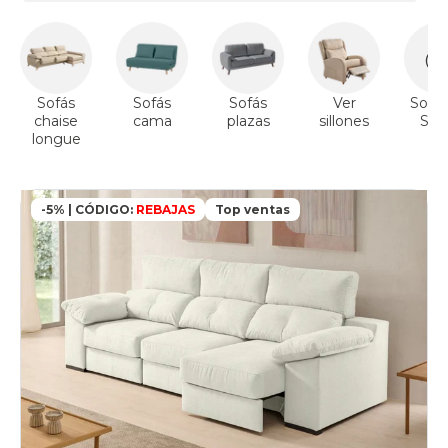
Sofás
Sofás
Sofás
Ver
Sofás
chaise
cama
plazas
sillones
Sto
longue
-5% | CÓDIGO:
REBAJAS
Top ventas