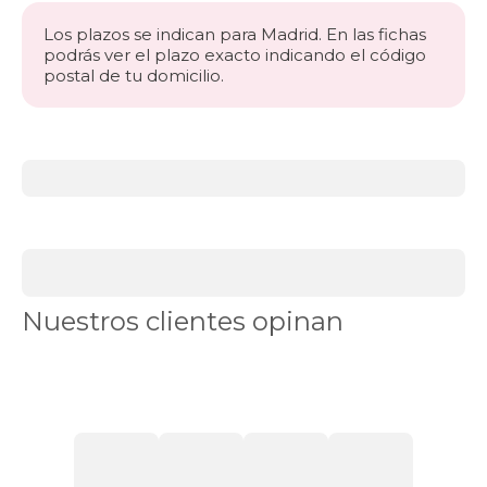
Los plazos se indican para Madrid. En las fichas
podrás ver el plazo exacto indicando el código
postal de tu domicilio.
Más
información
acerca
de
BLACK
DAYS
sofás
Sofás
Nuestros clientes opinan
chaise
longue
Sofás
cama
Sofás
plazas
Ver
sillones
Sofás
en
Stock
Chaise
longue