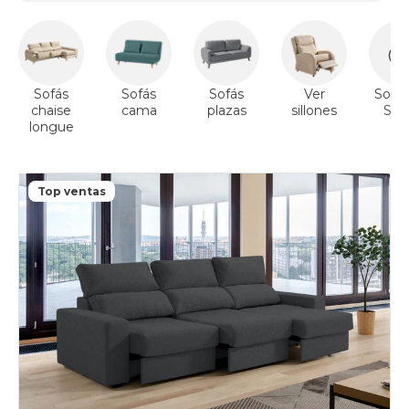
Sofás
Sofás
Sofás
Ver
Sofás
chaise
cama
plazas
sillones
Sto
longue
Top ventas