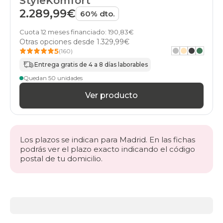
StyleKomfort
2.289,99€
60% dto.
Cuota 12 meses financiado: 190,83€
Otras opciones desde
1.329,99€
5
(160)
Entrega gratis de 4 a 8 días laborables
Quedan 50 unidades
Ver producto
Los plazos se indican para Madrid. En las fichas
podrás ver el plazo exacto indicando el código
postal de tu domicilio.
Más
información
acerca