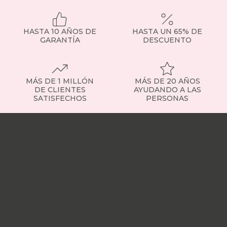
HASTA 10 AÑOS DE
HASTA UN 65% DE
GARANTÍA
DESCUENTO
MÁS DE 1 MILLÓN
MÁS DE 20 AÑOS
DE CLIENTES
AYUDANDO A LAS
SATISFECHOS
PERSONAS
Nuestras
tiendas
Sobre
nosotros
Trabaja
con
nosotros
Responsabilidad
social
Nuestros
influencers
Vídeo
opiniones
Apariciones
en
medios
Buscados
frecuentemente
Mi
cuenta
Formas