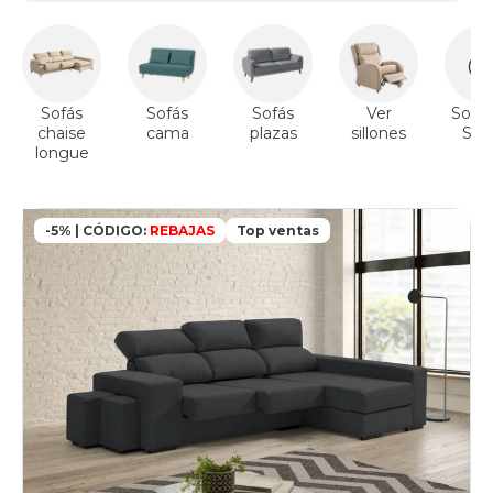
Sofás
Sofás
Sofás
Ver
Sofás
chaise
cama
plazas
sillones
Sto
longue
-5% | CÓDIGO:
REBAJAS
Top ventas