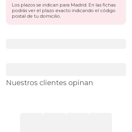
Los plazos se indican para Madrid. En las fichas
podrás ver el plazo exacto indicando el código
postal de tu domicilio.
Más
información
acerca
de
BLACK
DAYS
sofás
Sofás
Nuestros clientes opinan
chaise
longue
Sofás
cama
Sofás
plazas
Ver
sillones
Sofás
en
Stock
Chaise
longue
cama
Sofás