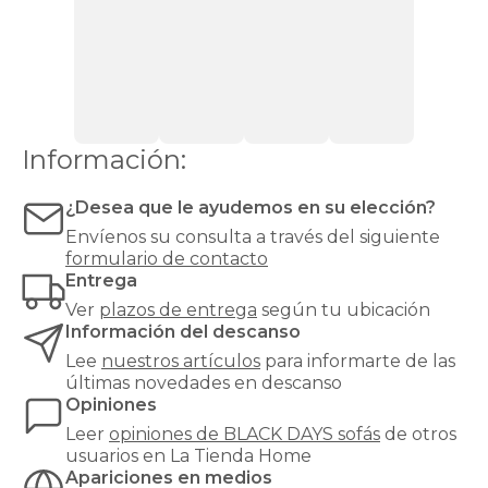
relax
Sofás
modernos
Sofás
rinconera
Sofás
Top
Ventas
Todos
los
sofás
Sillones
Información:
cama
¿Desea que le ayudemos en su elección?
Envíenos su consulta a través del siguiente
formulario de contacto
Entrega
Ver
plazos de entrega
según tu ubicación
Información del descanso
Lee
nuestros artículos
para informarte de las
últimas novedades en descanso
Opiniones
Leer
opiniones de
BLACK DAYS sofás
de otros
usuarios en La Tienda Home
Apariciones en medios