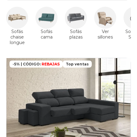
Sofás
Sofás
Sofás
Ver
Sofás
chaise
cama
plazas
sillones
Sto
longue
-5% | CÓDIGO:
REBAJAS
Top ventas