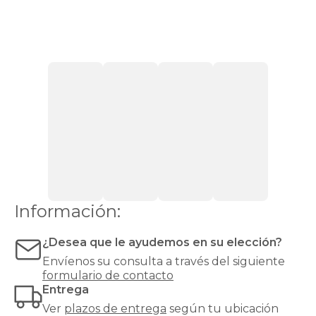
cabeceros
black
friday
son
mucho
más
que
elementos
decorativos:
aportan
personalidad
al
dormitorio,
proporcionan
confort
al
Información:
leer
en
¿Desea que le ayudemos en su elección?
la
cama
Envíenos su consulta a través del siguiente
y
formulario de contacto
actúan
Entrega
como
Ver
plazos de entrega
según tu ubicación
aislante