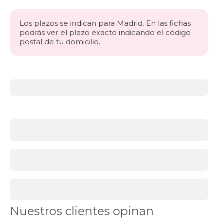
Los plazos se indican para Madrid. En las fichas
podrás ver el plazo exacto indicando el código
postal de tu domicilio.
Más
información
acerca
de
BLACK
FRIDAY
cabeceros
El
toque
final
perfecto
para
tu
dormitorio
Nuestros clientes opinan
Los