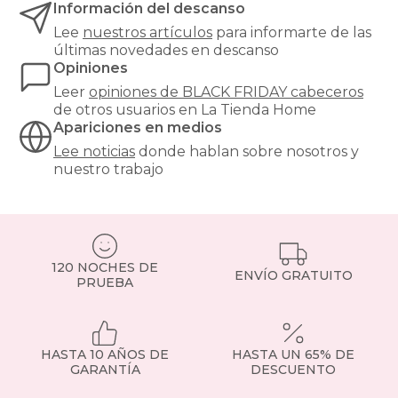
Información del descanso
térmico
de
Lee
nuestros artículos
para informarte de las
la
últimas novedades en descanso
pared,
Opiniones
creando
Leer
opiniones de
BLACK FRIDAY cabeceros
un
de otros usuarios en La Tienda Home
ambiente
Apariciones en medios
más
cálido
Lee noticias
donde hablan sobre nosotros y
y
nuestro trabajo
acogedor.
Un
cabecero
tapizado
se
120 NOCHES DE
convierte
ENVÍO GRATUITO
PRUEBA
en
el
punto
focal
de
HASTA 10 AÑOS DE
HASTA UN 65% DE
la
GARANTÍA
DESCUENTO
habitación