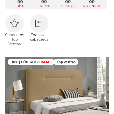
00
00
00
00
DÍAS
HORAS
MINUTOS
SEGUNDOS
Cabeceros
Todos los
Top
cabeceros
Ventas
-10% | CÓDIGO:
REBAJAS
Top ventas