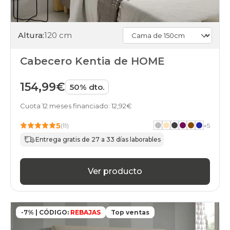
Altura:
120 cm
Cabecero Kentia de HOME
154,99€
50% dto.
Cuota 12 meses financiado: 12,92€
5
(11)
+
5
Entrega gratis de 27 a 33 días laborables
Ver producto
-7% | CÓDIGO:
REBAJAS
Top ventas