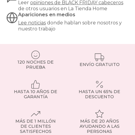
Leer
opiniones de
BLACK FRIDAY cabeceros
un
de otros usuarios en La Tienda Home
ambiente
Apariciones en medios
más
cálido
Lee noticias
donde hablan sobre nosotros y
y
nuestro trabajo
acogedor.
Un
cabecero
tapizado
se
120 NOCHES DE
convierte
ENVÍO GRATUITO
PRUEBA
en
el
punto
focal
de
HASTA 10 AÑOS DE
HASTA UN 65% DE
la
GARANTÍA
DESCUENTO
habitación
y
puede
transformar
MÁS DE 1 MILLÓN
MÁS DE 20 AÑOS
completamente
DE CLIENTES
AYUDANDO A LAS
el
SATISFECHOS
PERSONAS