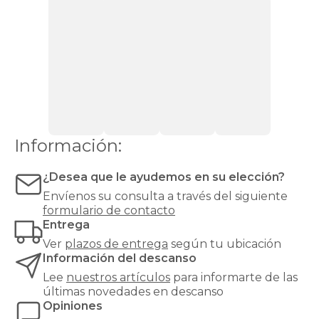
más
que
elementos
decorativos:
aportan
personalidad
al
dormitorio,
proporcionan
confort
al
Información:
leer
en
¿Desea que le ayudemos en su elección?
la
cama
Envíenos su consulta a través del siguiente
y
formulario de contacto
actúan
Entrega
como
Ver
plazos de entrega
según tu ubicación
aislante
Información del descanso
térmico
de
Lee
nuestros artículos
para informarte de las
la
últimas novedades en descanso
pared,
Opiniones
creando