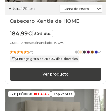
Altura:
120 cm
Cabecero Kentia de HOME
184,99€
50% dto.
Cuota 12 meses financiado: 15,42€
5
(11)
+
5
Entrega gratis de 28 a 34 días laborables
Ver producto
-7% | CÓDIGO:
REBAJAS
Top ventas