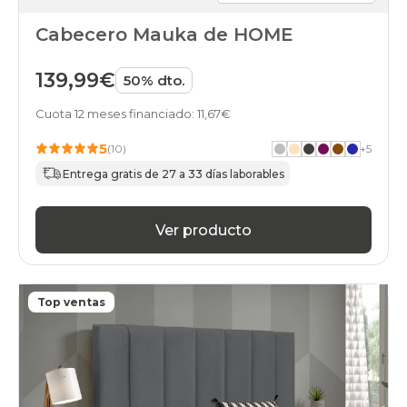
Cabecero Mauka de HOME
139,99€
50% dto.
Cuota 12 meses financiado: 11,67€
5
(10)
+
5
Entrega gratis de 27 a 33 días laborables
Ver producto
Top ventas