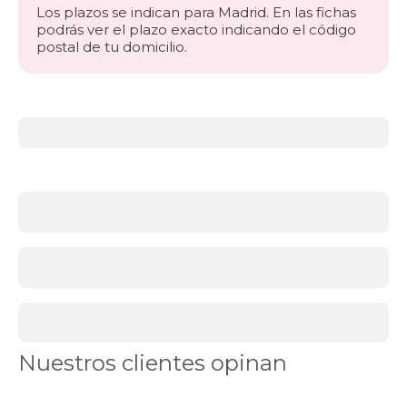
Los plazos se indican para Madrid. En las fichas
podrás ver el plazo exacto indicando el código
postal de tu domicilio.
Más
información
acerca
de
BLACK
FRIDAY
cabeceros
El
toque
final
perfecto
para
tu
dormitorio
Nuestros clientes opinan
Los
cabeceros
black