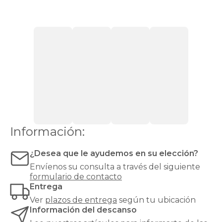
friday
son
mucho
más
que
elementos
decorativos:
aportan
personalidad
al
dormitorio,
proporcionan
confort
al
Información:
leer
en
¿Desea que le ayudemos en su elección?
la
cama
Envíenos su consulta a través del siguiente
y
formulario de contacto
actúan
Entrega
como
Ver
plazos de entrega
según tu ubicación
aislante
Información del descanso
térmico