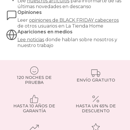
de
Lee
nuestros artículos
para informarte de las
la
últimas novedades en descanso
pared,
Opiniones
creando
Leer
opiniones de
BLACK FRIDAY cabeceros
un
de otros usuarios en La Tienda Home
ambiente
Apariciones en medios
más
cálido
Lee noticias
donde hablan sobre nosotros y
y
nuestro trabajo
acogedor.
Un
cabecero
tapizado
se
120 NOCHES DE
convierte
ENVÍO GRATUITO
PRUEBA
en
el
punto
focal
de
HASTA 10 AÑOS DE
HASTA UN 65% DE
la
GARANTÍA
DESCUENTO
habitación
y
puede