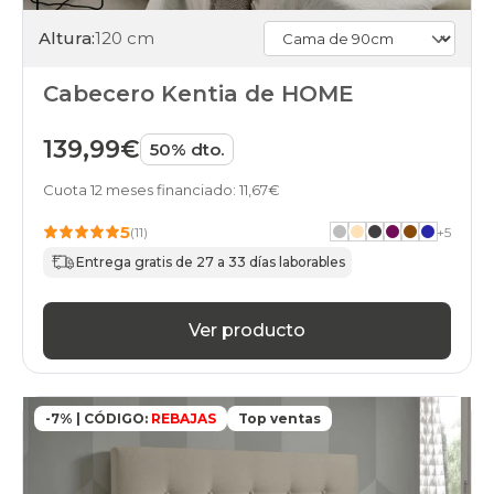
Altura:
120 cm
Cabecero Kentia de HOME
139,99€
50% dto.
Cuota 12 meses financiado: 11,67€
5
(11)
+
5
Entrega gratis de 27 a 33 días laborables
Ver producto
-7% | CÓDIGO:
REBAJAS
Top ventas