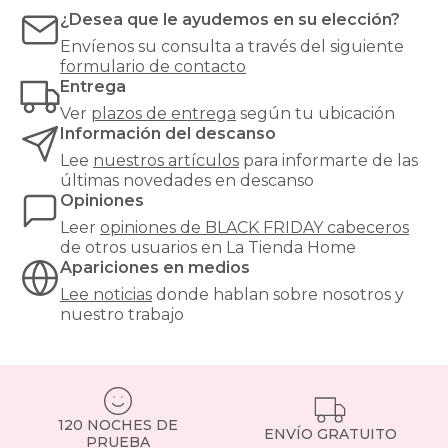
en
¿Desea que le ayudemos en su elección?
la
cama
Envíenos su consulta a través del siguiente
y
formulario de contacto
actúan
Entrega
como
Ver
plazos de entrega
según tu ubicación
aislante
Información del descanso
térmico
de
Lee
nuestros artículos
para informarte de las
la
últimas novedades en descanso
pared,
Opiniones
creando
Leer
opiniones de
BLACK FRIDAY cabeceros
un
de otros usuarios en La Tienda Home
ambiente
Apariciones en medios
más
cálido
Lee noticias
donde hablan sobre nosotros y
y
nuestro trabajo
acogedor.
Un
cabecero
tapizado
se
120 NOCHES DE
convierte
ENVÍO GRATUITO
PRUEBA
en