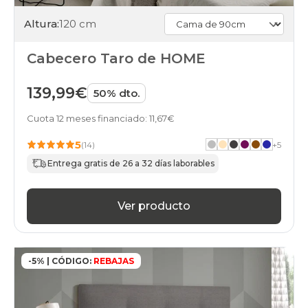
Altura:
120 cm
Cabecero Taro de HOME
139,99€
50% dto.
Cuota 12 meses financiado: 11,67€
5
(14)
+
5
Entrega gratis de 26 a 32 días laborables
Ver producto
-5% | CÓDIGO:
REBAJAS