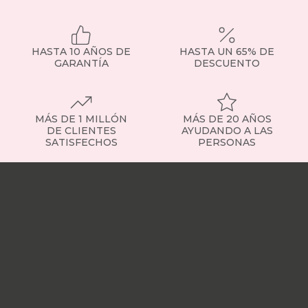
el
punto
focal
de
HASTA 10 AÑOS DE
HASTA UN 65% DE
la
GARANTÍA
DESCUENTO
habitación
y
puede
transformar
MÁS DE 1 MILLÓN
MÁS DE 20 AÑOS
completamente
DE CLIENTES
AYUDANDO A LAS
el
SATISFECHOS
PERSONAS
estilo
de
Nuestras
tu
tiendas
Sobre
dormitorio.
nosotros
Trabaja
Materiales
con
y
nosotros
Responsabilidad
estilos
social
Nuestros
para
influencers
Vídeo
cada
opiniones
Apariciones
gusto
en
Los
medios
Buscados
cabeceros
frecuentemente
Mi