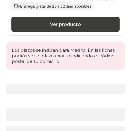
Entrega gratis de 26 a 32 días laborables
Ver producto
Los plazos se indican para Madrid. En las fichas
podrás ver el plazo exacto indicando el código
postal de tu domicilio.
Más
información
acerca
de
BLACK
FRIDAY
cabeceros
El