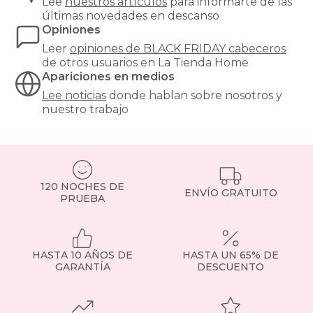
de
Lee
nuestros artículos
para informarte de las
la
últimas novedades en descanso
pared,
Opiniones
creando
Leer
opiniones de
BLACK FRIDAY cabeceros
un
de otros usuarios en La Tienda Home
ambiente
Apariciones en medios
más
cálido
Lee noticias
donde hablan sobre nosotros y
y
nuestro trabajo
acogedor.
Un
cabecero
tapizado
se
120 NOCHES DE
convierte
ENVÍO GRATUITO
PRUEBA
en
el
punto
focal
de
HASTA 10 AÑOS DE
HASTA UN 65% DE
la
GARANTÍA
DESCUENTO
habitación
y
puede