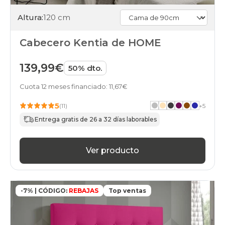
Altura:
120 cm
Cabecero Kentia de HOME
139,99€
50% dto.
Cuota 12 meses financiado: 11,67€
5
(11)
+
5
Entrega gratis de 26 a 32 días laborables
Ver producto
-7% | CÓDIGO:
REBAJAS
Top ventas