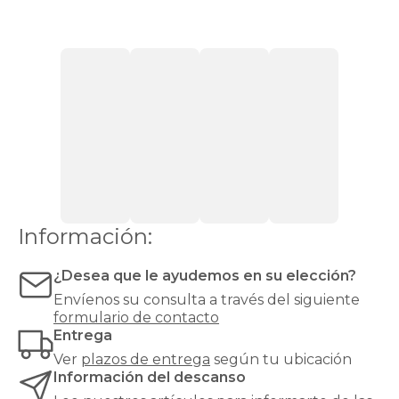
friday
son
mucho
más
que
elementos
decorativos:
aportan
personalidad
al
dormitorio,
proporcionan
confort
al
Información:
leer
en
¿Desea que le ayudemos en su elección?
la
cama
Envíenos su consulta a través del siguiente
y
formulario de contacto
actúan
Entrega
como
Ver
plazos de entrega
según tu ubicación
aislante
Información del descanso
térmico