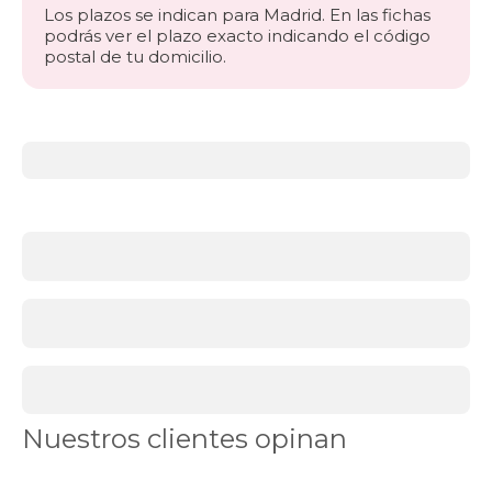
Los plazos se indican para Madrid. En las fichas
podrás ver el plazo exacto indicando el código
postal de tu domicilio.
Más
información
acerca
de
BLACK
FRIDAY
cabeceros
El
toque
final
perfecto
para
tu
dormitorio
Nuestros clientes opinan
Los
cabeceros
black