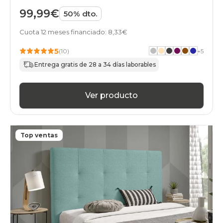
cabeceros
99,99€
50% dto.
verde
top-
Cuota 12 meses financiado: 8,33€
ventas
black-
5
(10)
+
5
friday
cabeceros
Entrega gratis de 28 a 34 días laborables
verde
gama-
silver
Ver producto
black-
friday
cabeceros
verde
Top ventas
baratos
black-
friday
cabeceros
verde
en-
oferta
black-
friday