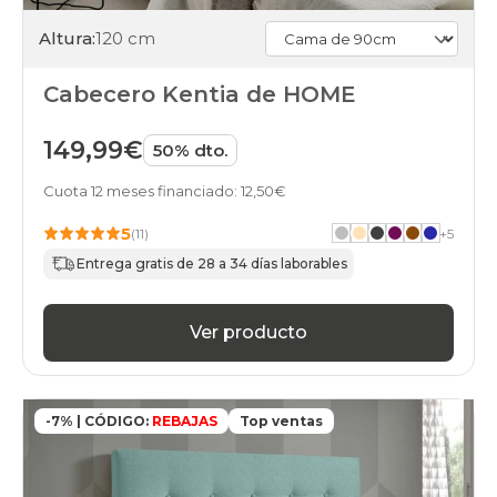
cabeceros
cama-
Altura:
120 cm
de-
180cm
Cabecero Kentia de HOME
verde
black-
friday
149,99€
50% dto.
cabeceros
cama-
Cuota 12 meses financiado: 12,50€
de-
195cm
5
(11)
+
5
verde
Entrega gratis de 28 a 34 días laborables
black-
friday
cabeceros
gris-
Ver producto
claro
verde
black-
friday
-7% | CÓDIGO:
REBAJAS
Top ventas
cabeceros
beis
verde