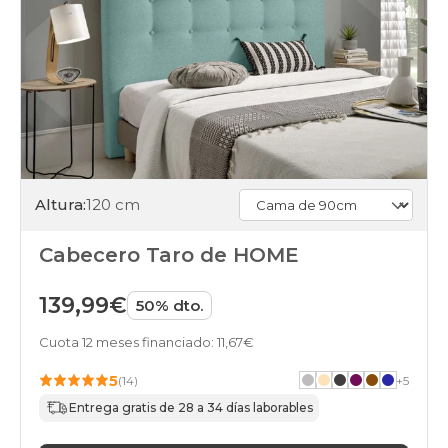
black-
friday
cabeceros
gris-
oscuro
verde
black-
friday
cabeceros
morado
verde
Altura:
120 cm
black-
friday
cabeceros
Cabecero Taro de HOME
marron
verde
139,99€
50% dto.
black-
friday
Cuota 12 meses financiado: 11,67€
cabeceros
azul
5
verde
(14)
+
5
black-
Entrega gratis de 28 a 34 días laborables
friday
cabeceros