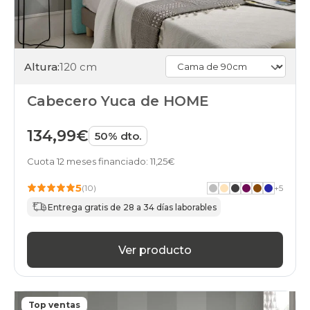
cabeceros
verde
financiados
black-
friday
Altura:
120 cm
cabeceros
verde
online
Cabecero Yuca de HOME
134,99€
50% dto.
Cuota 12 meses financiado: 11,25€
5
(10)
+
5
Entrega gratis de 28 a 34 días laborables
Ver producto
Top ventas