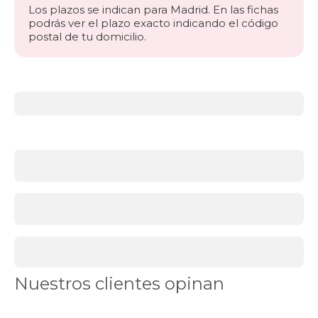
Los plazos se indican para Madrid. En las fichas
podrás ver el plazo exacto indicando el código
postal de tu domicilio.
Más
información
acerca
de
BLACK
FRIDAY
cabeceros
El
toque
final
perfecto
para
tu
dormitorio
Nuestros clientes opinan
Los
cabeceros
black