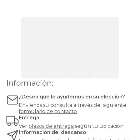
friday
son
mucho
más
que
elementos
decorativos:
aportan
personalidad
al
dormitorio,
proporcionan
confort
al
Información:
leer
en
¿Desea que le ayudemos en su elección?
la
cama
Envíenos su consulta a través del siguiente
y
formulario de contacto
actúan
Entrega
como
Ver
plazos de entrega
según tu ubicación
aislante
Información del descanso
térmico