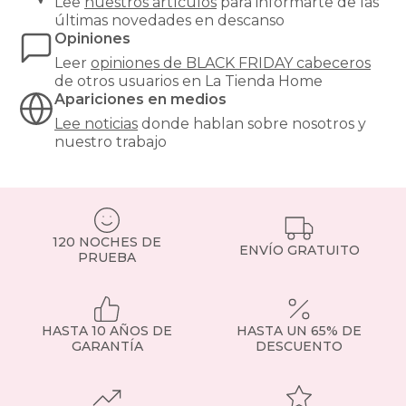
de
Lee
nuestros artículos
para informarte de las
la
últimas novedades en descanso
pared,
Opiniones
creando
Leer
opiniones de
BLACK FRIDAY cabeceros
un
de otros usuarios en La Tienda Home
ambiente
Apariciones en medios
más
cálido
Lee noticias
donde hablan sobre nosotros y
y
nuestro trabajo
acogedor.
Un
cabecero
tapizado
se
120 NOCHES DE
convierte
ENVÍO GRATUITO
PRUEBA
en
el
punto
focal
de
HASTA 10 AÑOS DE
HASTA UN 65% DE
la
GARANTÍA
DESCUENTO
habitación
y
puede