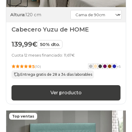
Altura:
120 cm
Cabecero Yuzu de HOME
139,99€
50% dto.
Cuota 12 meses financiado: 11,67€
5
(10)
+
5
Entrega gratis de 28 a 34 días laborables
Ver producto
Top ventas