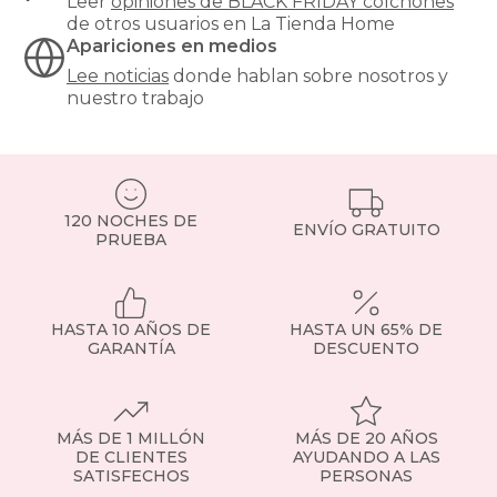
Leer
opiniones de
BLACK FRIDAY colchones
aproximadamente
de otros usuarios en La Tienda Home
un
Apariciones en medios
tercio
de
Lee noticias
donde hablan sobre nosotros y
nuestra
nuestro trabajo
vida
durmiendo,
y
su
elección
120 NOCHES DE
impacta
ENVÍO GRATUITO
PRUEBA
directamente
en
la
calidad
del
HASTA 10 AÑOS DE
HASTA UN 65% DE
descanso,
GARANTÍA
DESCUENTO
la
alineación
de
la
MÁS DE 1 MILLÓN
MÁS DE 20 AÑOS
columna
DE CLIENTES
AYUDANDO A LAS
vertebral
SATISFECHOS
PERSONAS
y