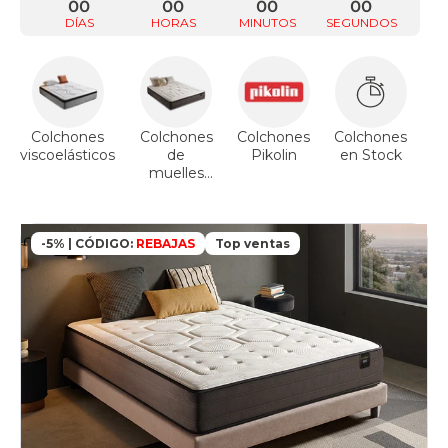
00
00
00
00
DÍAS
HORAS
MINUTOS
SEGUNDOS
Colchones
Colchones
Colchones
Colchones
Co
viscoelásticos
de
Pikolin
en Stock
muelles
ensacados
-5% | CÓDIGO:
REBAJAS
Top ventas