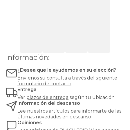
la
mejor
oportunidad
para
invertir
en
un
colchón
black
friday
de
Información:
calidad
superior.
¿Desea que le ayudemos en su elección?
Un
buen
Envíenos su consulta a través del siguiente
colchón
formulario de contacto
es
Entrega
fundamental
Ver
plazos de entrega
según tu ubicación
para
Información del descanso
la
salud,
Lee
nuestros artículos
para informarte de las
ya
últimas novedades en descanso
que
Opiniones
pasamos