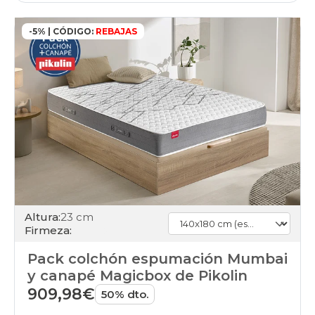
-5% | CÓDIGO:
REBAJAS
Altura:
23 cm
Firmeza:
Pack colchón espumación Mumbai
y canapé Magicbox de Pikolin
909,98€
50% dto.