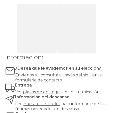
es
la
mejor
oportunidad
para
invertir
en
un
colchón
black
friday
de
Información:
calidad
superior.
¿Desea que le ayudemos en su elección?
Un
buen
Envíenos su consulta a través del siguiente
colchón
formulario de contacto
es
Entrega
fundamental
Ver
plazos de entrega
según tu ubicación
para
Información del descanso
la
salud,
Lee
nuestros artículos
para informarte de las
ya
últimas novedades en descanso