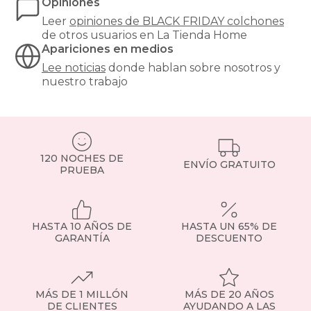
que
Opiniones
pasamos
Leer
opiniones de
BLACK FRIDAY colchones
aproximadamente
de otros usuarios en La Tienda Home
un
Apariciones en medios
tercio
de
Lee noticias
donde hablan sobre nosotros y
nuestra
nuestro trabajo
vida
durmiendo,
y
su
elección
120 NOCHES DE
impacta
ENVÍO GRATUITO
PRUEBA
directamente
en
la
calidad
del
HASTA 10 AÑOS DE
HASTA UN 65% DE
descanso,
GARANTÍA
DESCUENTO
la
alineación
de
la
MÁS DE 1 MILLÓN
MÁS DE 20 AÑOS
columna
DE CLIENTES
AYUDANDO A LAS