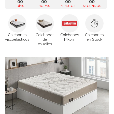
00
00
00
00
DÍAS
HORAS
MINUTOS
SEGUNDOS
Colchones
Colchones
Colchones
Colchones
Co
viscoelásticos
de
Pikolin
en Stock
muelles
ensacados