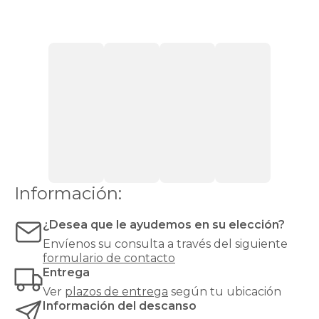
El
Black
Friday
es
la
mejor
oportunidad
para
invertir
en
un
colchón
black
friday
de
Información:
calidad
superior.
¿Desea que le ayudemos en su elección?
Un
buen
Envíenos su consulta a través del siguiente
colchón
formulario de contacto
es
Entrega
fundamental
Ver
plazos de entrega
según tu ubicación
para
Información del descanso
la