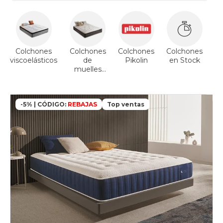
Colchones
Colchones
Colchones
Colchones
Co
viscoelásticos
de
Pikolin
en Stock
muelles
ensacados
-5% | CÓDIGO:
REBAJAS
Top ventas