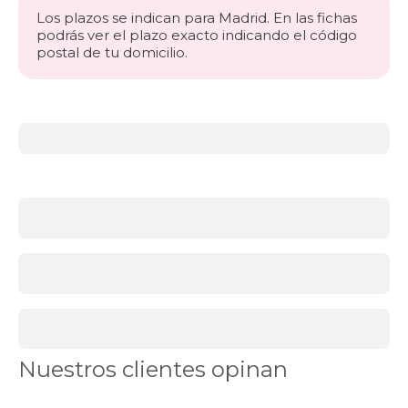
Los plazos se indican para Madrid. En las fichas
podrás ver el plazo exacto indicando el código
postal de tu domicilio.
Más
información
acerca
de
BLACK
FRIDAY
colchones
La
base
de
un
descanso
reparador
a
Nuestros clientes opinan
precios
únicos