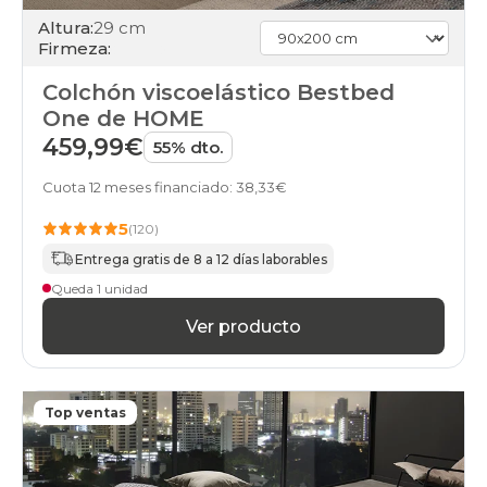
Altura:
29 cm
Firmeza:
Colchón viscoelástico Bestbed
One de HOME
459,99€
55% dto.
Cuota 12 meses financiado: 38,33€
5
(120)
Entrega gratis de 8 a 12 días laborables
Queda 1 unidad
Ver producto
Top ventas