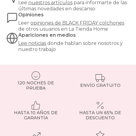
salud,
Lee
nuestros artículos
para informarte de las
ya
últimas novedades en descanso
que
Opiniones
pasamos
Leer
opiniones de
BLACK FRIDAY colchones
aproximadamente
de otros usuarios en La Tienda Home
un
Apariciones en medios
tercio
de
Lee noticias
donde hablan sobre nosotros y
nuestra
nuestro trabajo
vida
durmiendo,
y
su
elección
120 NOCHES DE
impacta
ENVÍO GRATUITO
PRUEBA
directamente
en
la
calidad
del
HASTA 10 AÑOS DE
HASTA UN 65% DE
descanso,
GARANTÍA
DESCUENTO
la
alineación
de