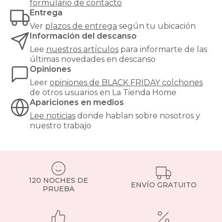
colchón
formulario de contacto
es
Entrega
fundamental
Ver
plazos de entrega
según tu ubicación
para
Información del descanso
la
salud,
Lee
nuestros artículos
para informarte de las
ya
últimas novedades en descanso
que
Opiniones
pasamos
Leer
opiniones de
BLACK FRIDAY colchones
aproximadamente
de otros usuarios en La Tienda Home
un
Apariciones en medios
tercio
de
Lee noticias
donde hablan sobre nosotros y
nuestra
nuestro trabajo
vida
durmiendo,
y
su
elección
120 NOCHES DE
impacta
ENVÍO GRATUITO
PRUEBA
directamente
en
la
calidad