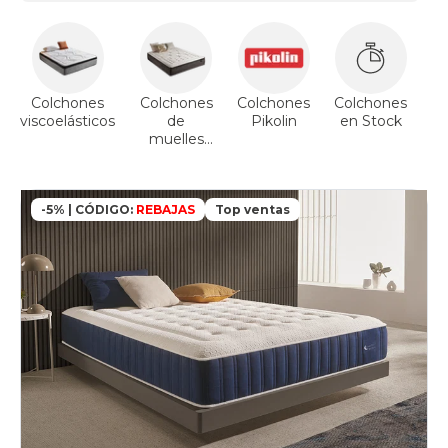
Colchones
Colchones
Colchones
Colchones
Co
viscoelásticos
de
Pikolin
en Stock
muelles
ensacados
-5% | CÓDIGO:
REBAJAS
Top ventas