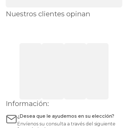
reparador
a
Nuestros clientes opinan
precios
únicos
El
Black
Friday
es
la
mejor
oportunidad
para
invertir
en
un
colchón
black
friday
de
Información:
calidad
superior.
¿Desea que le ayudemos en su elección?
Un
buen
Envíenos su consulta a través del siguiente