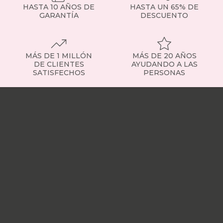
del
HASTA 10 AÑOS DE
HASTA UN 65% DE
descanso,
GARANTÍA
DESCUENTO
la
alineación
de
la
MÁS DE 1 MILLÓN
MÁS DE 20 AÑOS
columna
DE CLIENTES
AYUDANDO A LAS
vertebral
SATISFECHOS
PERSONAS
y
la
Nuestras
recuperación
tiendas
Sobre
muscular.
nosotros
Trabaja
Guía
con
para
nosotros
Responsabilidad
elegir
social
Nuestros
el
influencers
Vídeo
colchón
opiniones
Apariciones
perfecto
en
en
medios
Buscados
las
frecuentemente
Mi
ofertas
cuenta
Formas
Los
de
colchones
pago
¿Dónde