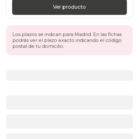
Ver producto
Los plazos se indican para Madrid. En las fichas
podrás ver el plazo exacto indicando el código
postal de tu domicilio.
Más
información
acerca
de
BLACK
FRIDAY
colchones
La
base
de
un
descanso