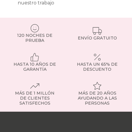
entre
nuestro trabajo
somier
de
láminas
y
base
120 NOCHES DE
tapizada
ENVÍO GRATUITO
PRUEBA
determina
no
solo
el
confort,
HASTA 10 AÑOS DE
HASTA UN 65% DE
sino
GARANTÍA
DESCUENTO
también
la
vida
útil
MÁS DE 1 MILLÓN
MÁS DE 20 AÑOS
de
DE CLIENTES
AYUDANDO A LAS
tu
SATISFECHOS
PERSONAS
colchón
y
Nuestras
la
tiendas
Sobre
calidad
nosotros
Trabaja
de
con