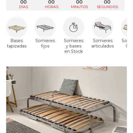
00
00
00
00
DÍAS
HORAS
MINUTOS
SEGUNDOS
Bases
Somieres
Somieres
Somieres
Somi
tapizadas
fijos
y bases
articulados
Ca
en Stock
Ni
Cang