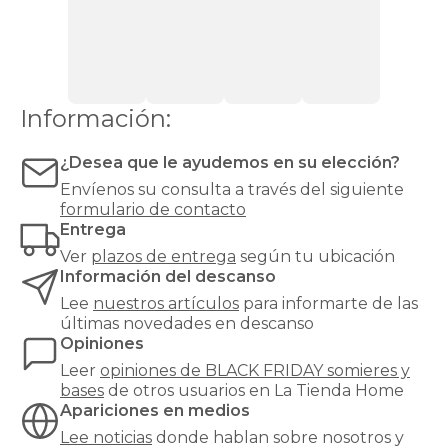
que
asumen
hasta
el
20%
del
Información:
esfuerzo
mecánico
¿Desea que le ayudemos en su elección?
del
equipo
Envíenos su consulta a través del siguiente
de
formulario de contacto
descanso
Entrega
y
Ver
plazos de entrega
según tu ubicación
contribuyen
Información del descanso
significativamente
a
Lee
nuestros artículos
para informarte de las
la
últimas novedades en descanso
durabilidad
Opiniones
del
Leer
opiniones de
BLACK FRIDAY somieres y
colchón.
bases
de otros usuarios en La Tienda Home
La
Apariciones en medios
elección
correcta
Lee noticias
donde hablan sobre nosotros y