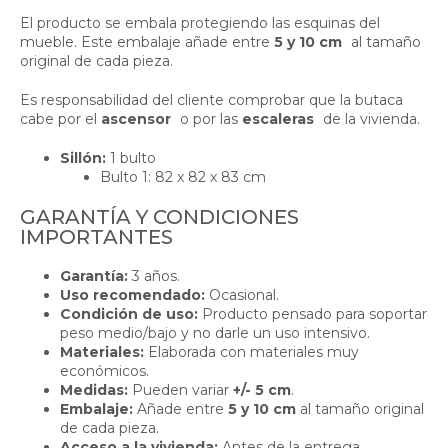
El producto se embala protegiendo las esquinas del
mueble. Este embalaje añade entre
5 y 10 cm
al tamaño
original de cada pieza.
Es responsabilidad del cliente comprobar que la butaca
cabe por el
ascensor
o por las
escaleras
de la vivienda.
Sillón:
1 bulto
Bulto 1: 82 x 82 x 83 cm
GARANTÍA Y CONDICIONES
IMPORTANTES
Garantía:
3 años.
Uso recomendado:
Ocasional.
Condición de uso:
Producto pensado para soportar
peso medio/bajo y no darle un uso intensivo.
Materiales:
Elaborada con materiales muy
económicos.
Medidas:
Pueden variar
+/- 5 cm
.
Embalaje:
Añade entre
5 y 10 cm
al tamaño original
de cada pieza.
Acceso a la vivienda:
Antes de la entrega,