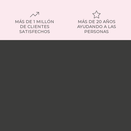
MÁS DE 1 MILLÓN
MÁS DE 20 AÑOS
DE CLIENTES
AYUDANDO A LAS
SATISFECHOS
PERSONAS
Nuestras
tiendas
Sobre
nosotros
Trabaja
con
nosotros
Responsabilidad
social
Nuestros
influencers
Vídeo
opiniones
Apariciones
en
medios
Buscados
frecuentemente
Mi
cuenta
Formas
de
pago
¿Dónde
esta
mi