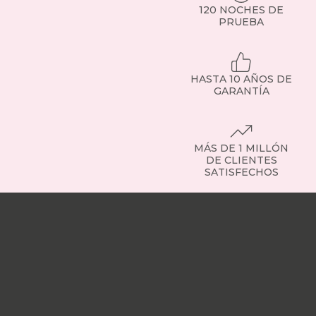
120 NOCHES DE
PRUEBA
HASTA 10 AÑOS DE
GARANTÍA
MÁS DE 1 MILLÓN
DE CLIENTES
SATISFECHOS
Nuestras
tiendas
Sobre
nosotros
Trabaja
con
nosotros
Responsabilidad
social
Nuestros
influencers
Vídeo
opiniones
Apariciones
en