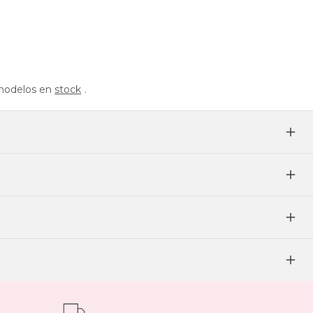
s modelos en
stock
.